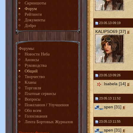
Скриншоты
Форум
Рейтинги
Документы
23.05.13 09:19
Добро
KALIPSO69 [37]
Форумы:
Новости Неба
Анонсы
Руководства
Общий
23.05.13 09:26
Творчество
Кланы
Isabela [14]
Торговля
Платные сервисы
Вопросы
23.05.13 11:52
Пожелания / Улучшения
spen [31]
Обо всем
Голосования
Лента Бортовых Журналов
23.05.13 11:55
spen [31]
Правила Форума