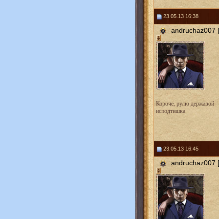
23.05.13 16:38
andruchaz007 [
Короче, рулю державой
исподтишка
23.05.13 16:45
andruchaz007 [