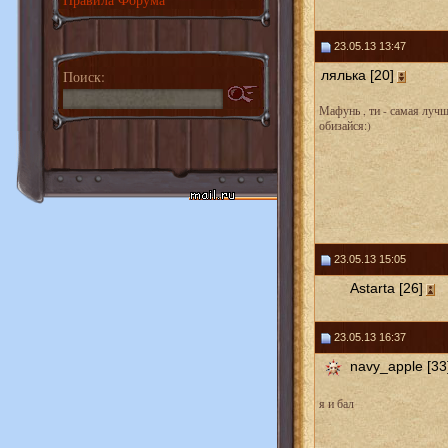
23.05.13 13:47
Поиск:
лялька [20]
Мафунь , ти - самая лучш
обизайся:)
23.05.13 15:05
Astarta [26]
23.05.13 16:37
navy_apple [33
я и бал