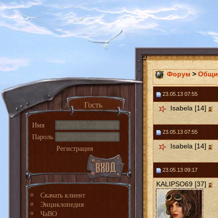
Форум
>
Общи
23.05.13 07:55
Гость
Isabela [14]
Имя
23.05.13 07:55
Пароль
Isabela [14]
Регистрация
23.05.13 09:17
KALIPSO69 [37]
Скачать клиент
Энциклопедия
ЧаВО