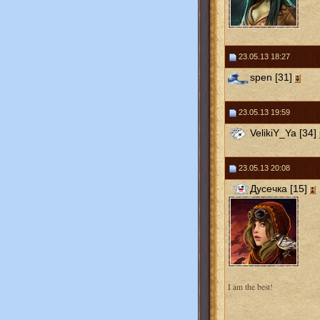
23.05.13 18:27
spen [31]
23.05.13 19:59
VelikiY_Ya [34]
23.05.13 20:08
Дусечка [15]
I am the best!