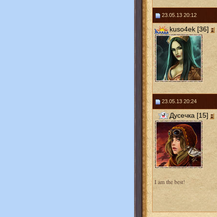
23.05.13 20:12
kuso4ek [36]
23.05.13 20:24
Дусечка [15]
I am the best!