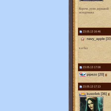
Короче, рулю державой
исподтишка
23.05.13 16:46
navy_apple [33
я и бал
23.05.13 17:08
pipezo [20]
23.05.13 17:13
kuso4ek [36]