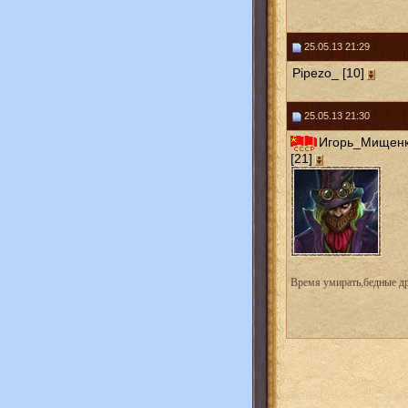
25.05.13 21:29
Pipezo_ [10]
25.05.13 21:30
Игорь_Мищен
[21]
Время умирать,бедные др