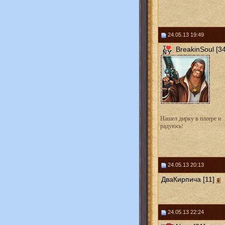
24.05.13 19:49
BreakinSoul [34
Нашел дирку в плеере и
радуюсь!
24.05.13 20:13
ДваКирпича [11]
24.05.13 22:24