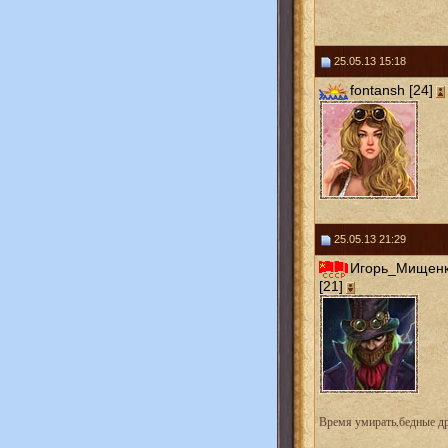
25.05.13 15:18
fontansh [24]
25.05.13 21:29
Игорь_Мищен
[21]
Время умирать,бедные др