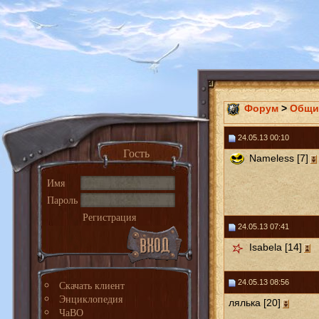
Форум
>
Общи
24.05.13 00:10
Гость
Nameless [7]
Имя
Пароль
Регистрация
24.05.13 07:41
Isabela [14]
24.05.13 08:56
Скачать клиент
Энциклопедия
лялька [20]
ЧаВО