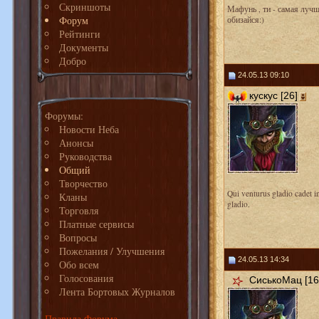
Скриншоты
Мафунь , ти - самая лучш
Форум
обизайся:)
Рейтинги
Документы
Добро
24.05.13 09:10
кускус [26]
Форумы:
Новости Неба
Анонсы
Руководства
Общий
Творчество
Qui venturus gladio cadet i
Кланы
gladio.
Торговля
Платные сервисы
Вопросы
Пожелания / Улучшения
24.05.13 14:34
Обо всем
Голосования
СиськоМац [16
Лента Бортовых Журналов
Правила Форума