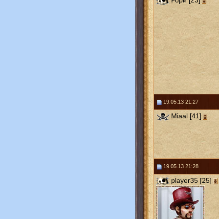
Рори [23]
19.05.13 21:27
Miaal [41]
19.05.13 21:28
player35 [25]