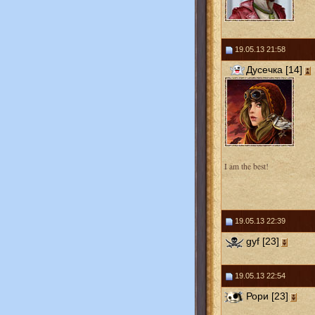
19.05.13 21:58
Дусечка [14]
I am the best!
19.05.13 22:39
gyf [23]
19.05.13 22:54
Рори [23]