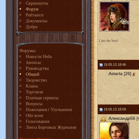
Скриншоты
Форум
Рейтинги
Документы
Добро
I am the best!
Форумы:
Новости Неба
Анонсы
19.05.13 18:46
Руководства
Общий
Astarta [26]
Творчество
Кланы
Торговля
Платные сервисы
Вопросы
Пожелания / Улучшения
19.05.13 18:59
Обо всем
Александр56 [
Голосования
Лента Бортовых Журналов
Правила Форума