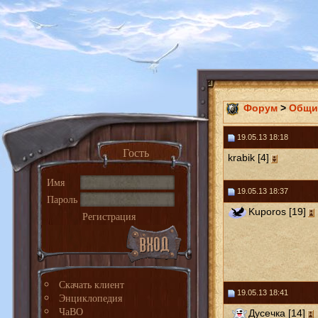
Форум
>
Общи
19.05.13 18:18
Гость
krabik [4]
Имя
19.05.13 18:37
Пароль
Kuporos [19]
Регистрация
Скачать клиент
19.05.13 18:41
Энциклопедия
ЧаВО
Дусечка [14]