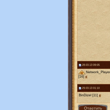
28.03.13 09:05
Network_Playe
[16]
29.03.13 01:10
BinDizel [11]