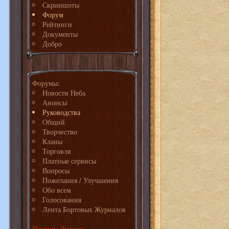
Скриншоты
Форум
Рейтинги
Документы
Добро
Форумы:
Новости Неба
Анонсы
Руководства
Общий
Творчество
Кланы
Торговля
Платные сервисы
Вопросы
Пожелания / Улучшения
Обо всем
Голосования
Лента Бортовых Журналов
Правила Форума