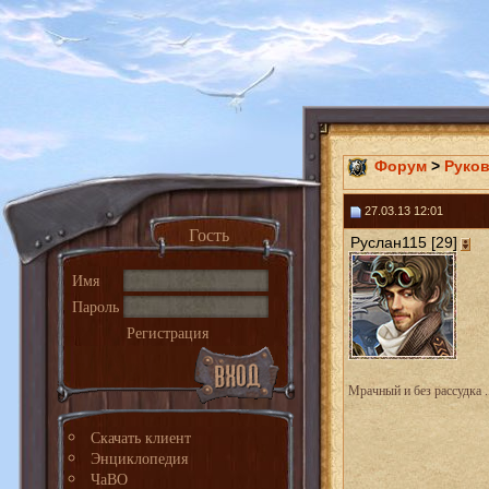
Форум
>
Руко
27.03.13 12:01
Гость
Руслан115 [29]
Имя
Пароль
Регистрация
Мрачный и без рассудка ..
Скачать клиент
Энциклопедия
ЧаВО