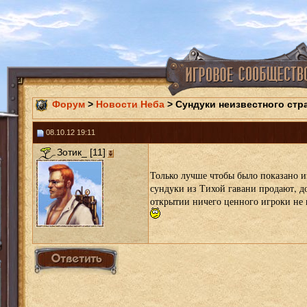
Форум
>
Новости Неба
> Сундуки неизвестного стр
08.10.12 19:11
Зотик_ [11]
Только лучше чтобы было показано из
сундуки из Тихой гавани продают, до
открытии ничего ценного игроки не 