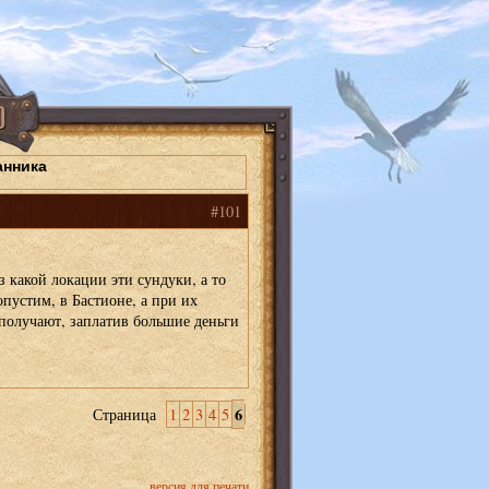
анника
#101
 какой локации эти сундуки, а то
пустим, в Бастионе, а при их
получают, заплатив большие деньги
6
Страница
1
2
3
4
5
версия для печати