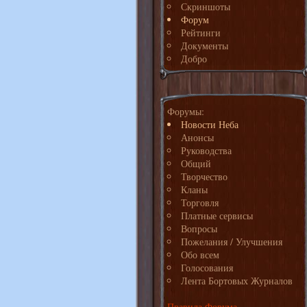
Скриншоты
Форум
Рейтинги
Документы
Добро
Форумы:
Новости Неба
Анонсы
Руководства
Общий
Творчество
Кланы
Торговля
Платные сервисы
Вопросы
Пожелания / Улучшения
Обо всем
Голосования
Лента Бортовых Журналов
Правила Форума