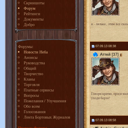
Скриншоты
Форум
Рейтинги
Документы
Добро
я - лялька , этим все сказ
Форумы:
07.09.13 08:38
Новости Неба
Аттей [37]
Анонсы
Руководства
Общий
Творчество
Кланы
Торговля
Платные сервисы
Говори кратко, проси мал
Вопросы
уходи борзо!
Пожелания / Улучшения
Обо всем
Голосования
Лента Бортовых Журналов
07.09.13 08:58
Правила Форума