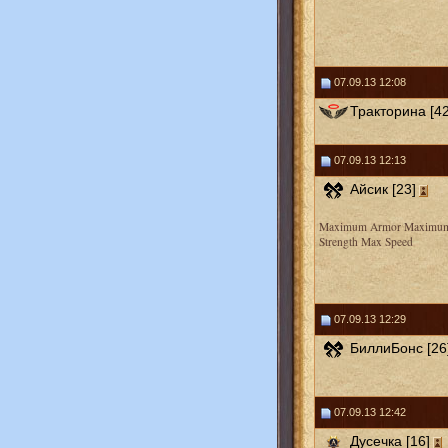
07.09.13 12:08
Тракторина [42
07.09.13 12:13
Айсик [23]
Maximum Armor Maximu
Strength Max Speed
07.09.13 12:29
БиллиБонс [26
07.09.13 12:42
Дусечка [16]