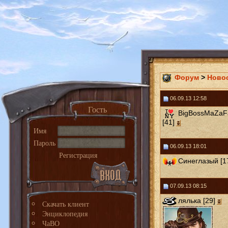
Форум
>
Ново
06.09.13 12:58
Гость
BigBossMaZaF
[41]
Имя
Пароль
06.09.13 18:01
Регистрация
Синеглазый [1
07.09.13 08:15
лялька [29]
Скачать клиент
Энциклопедия
ЧаВО