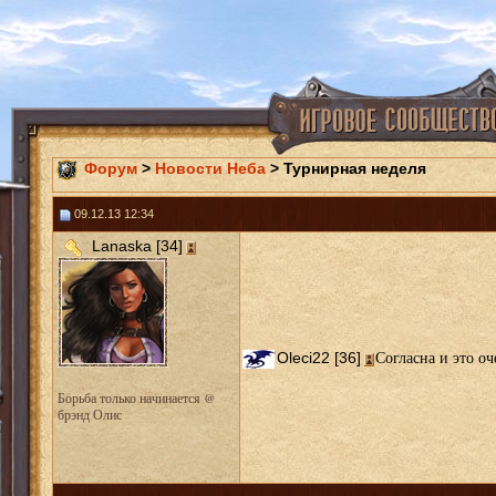
Форум
>
Новости Неба
> Турнирная неделя
09.12.13 12:34
Lanaska [34]
Согласна и это оч
Oleci22 [36]
Борьба только начинается @
брэнд Олис