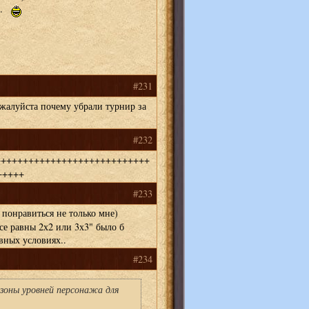
е.
#231
алуйста почему убрали турнир за
#232
++++++++++++++++++++++++++++
+++++
#233
понравиться не только мне)
се равны 2х2 или 3х3" было б
вных условиях..
#234
зоны уровней персонажа для