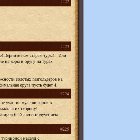
#222
#223
се! Верните нам старые туры!! Или
ие на коры и оругу на турах
ожности золотых газгольдеров на
симальная оруга пусть будет 4.
#224
ое участие мультов гопов в
лажка в их сторону!
рниров 6-15 лвл и получением
#225
х турнирной недели с