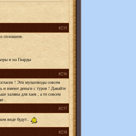
т
#235
во сплошное.
коры и на Гварды
#236
гласен ! Эти мультоводы совсем
ь и имеют деньги с туров ! Давайте
ше халявы для хаев , а то совсем
т .
#237
аком виде будут..
#238