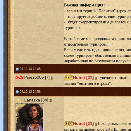
Важная информация:
- вернется турнир "Полигон" (срок е
- планируется добавить еще турнир 
- будут скорректированы диапазоны 
турнирах;
В этой теме мы продолжаем принима
относительно турниров.
Если у вас есть идеи, дополнения, к
схеме турниров– обязательно напиши
доработанная по результатам получе
09.12.13 14:05
, увеличить колич
Pipezo006 [7]
Noiret [21]
звания "опытного игрока".
09.12.13 14:58
Lanaska [34]
Пока размышляете
Noiret [21]
сыграть на любом коре 20 ЛВл прот