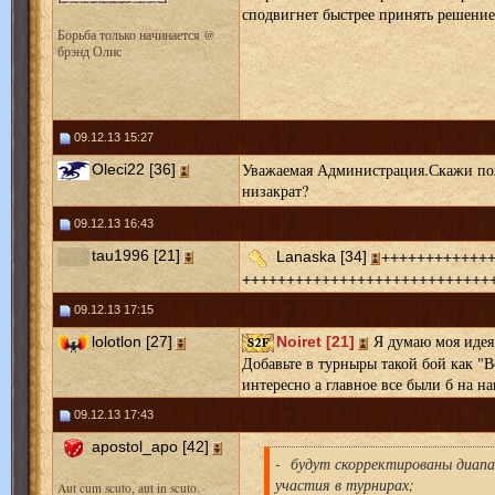
сподвигнет быстрее принять решени
Борьба только начинается @
брэнд Олис
09.12.13 15:27
Уважаемая Администрация.Скажи пож
Oleci22 [36]
низакрат?
09.12.13 16:43
++++++++++++
tau1996 [21]
Lanaska [34]
++++++++++++++++++++++++++++
09.12.13 17:15
Я думаю моя идея 
lolotlon [27]
Noiret [21]
Добавьте в турныры такой бой как "В
интересно а главное все были б на на
09.12.13 17:43
apostol_apo [42]
- будут скорректированы диапа
участия в турнирах;
Aut cum scuto, aut in scuto.