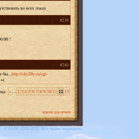
тствовать во всех локах
#239
0:00 !
#240
е бы...
http://sky2fly.ru/cgi-
=(
12
ица
«
…
2
3
4
5
6
7
8
9
10
11
13
версия для печати
© AIVIK 2009-2020. Все права защищены.