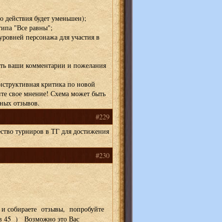
го действия будет уменьшен);
типа "Все равны";
уровней персонажа для участия в
ть ваши комментарии и пожелания
онструктивная критика по новой
те свое мнение! Схема может быть
нных отзывов.
#229
ество турниров в ТГ для достижения
#230
 и собираете отзывы, попробуйте
ив 45 ) Возможно это Вас