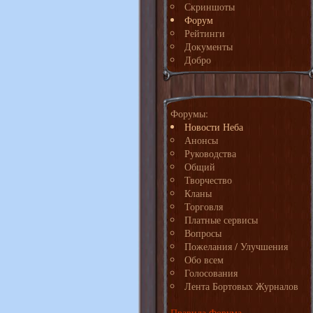
Скриншоты
Форум
Рейтинги
Документы
Добро
Форумы:
Новости Неба
Анонсы
Руководства
Общий
Творчество
Кланы
Торговля
Платные сервисы
Вопросы
Пожелания / Улучшения
Обо всем
Голосования
Лента Бортовых Журналов
Правила Форума