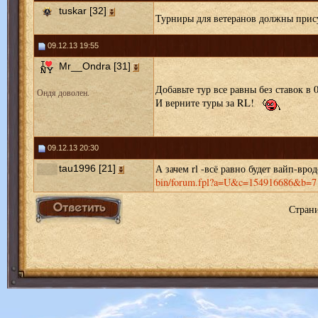
tuskar [32]
Турниры для ветеранов должны прису
09.12.13 19:55
Mr__Ondra [31]
Добавьте тур все равны без ставок в 0
Ондя доволен.
И верните туры за RL!
09.12.13 20:30
А зачем rl -всё равно будет вайп-врод
tau1996 [21]
bin/forum.fpl?a=U&c=154916686&b=7
Стран