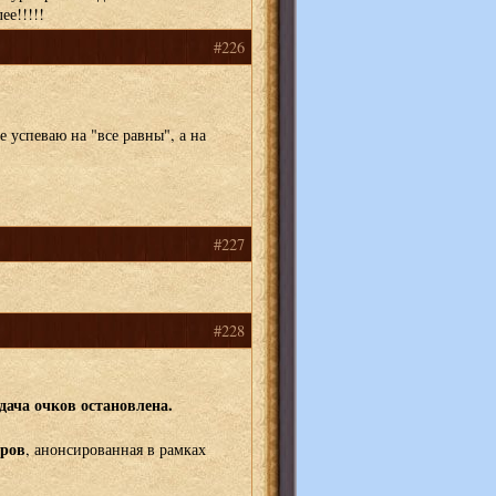
ее!!!!!
#226
 успеваю на "все равны", а на
#227
#228
дача очков остановлена.
иров
, анонсированная в рамках