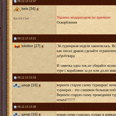
09.12.13 12:37
bels [34]
Удалено модератором по причине:
Record Club
Оскорбления
09.12.13 13:21
Эй,турнирная неделя закончилась. В
lolotlon [27]
как писал дракон,сделайте ограничен
дл\рл\гвард
И заметка одна ток,не уберайте возм
туре с кораблями за рл или дл,но мак
09.12.13 13:33
верните старую схему турниров! вечн
шнур [16]
турнирах - это слишком большая поб
Верните старую схему проведения ту
опыта!!!!!!!
09.12.13 13:38
новая схема годилась только в рамка
шнур [16]