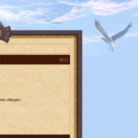
#221
ень обидно.