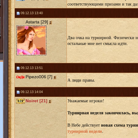
соответствующими призами и так дал
09.12.13 13:40
Astarta [29]
Два очка на турнирной. Физически не
остальные мне нет смысла идти.
09.12.13 13:51
Pipezo006 [7]
А люди правы.
09.12.13 14:04
Уважаемые игроки!
Noiret [21]
Турнирная неделя закончилась, вы
новая схема турн
В Небе действует
турнирной недели
.