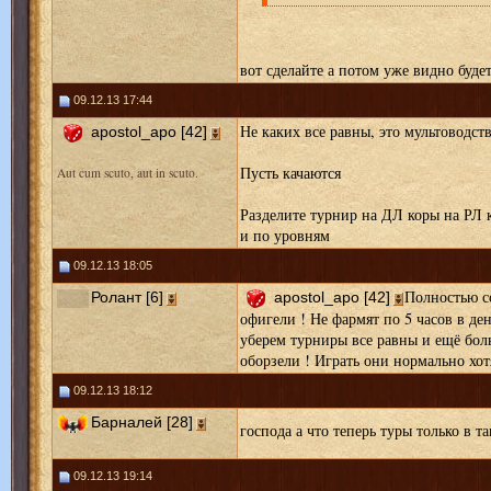
вот сделайте а потом уже видно буде
09.12.13 17:44
Не каких все равны, это мультоводст
apostol_apo [42]
Пусть качаются
Aut cum scuto, aut in scuto.
Разделите турнир на ДЛ коры на РЛ 
и по уровням
09.12.13 18:05
Полностью со
Ролант [6]
apostol_apo [42]
офигели ! Не фармят по 5 часов в ден
уберем турниры все равны и ещё боль
оборзели ! Играть они нормально хотя
09.12.13 18:12
Барналей [28]
господа а что теперь туры только в т
09.12.13 19:14