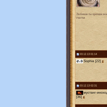
Любимая-ты причина мо
счастья
03.12.13 01:14
Sophia [22]
03.12.13 02:31
мустанг-инохо
[36]