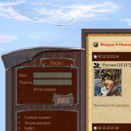
Форум
>
Ново
02.12.13 21:14
Гость
Руслан115 [37]
Имя
Пароль
Регистрация
Мрачный и без рассудка ..
Скачать клиент
Энциклопедия
ЧаВО
02.12.13 21:16