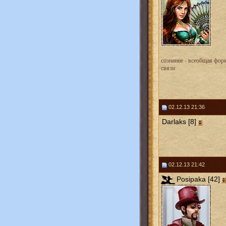
сознание - всеобщая фор
связи
02.12.13 21:36
Darlaks [8]
02.12.13 21:42
Posipaka [42]