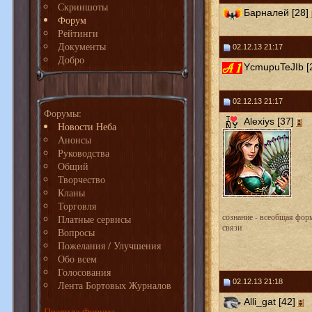
Скриншоты
Барналей [28]
Форум
Рейтинги
Документы
02.12.13 21:17
Добро
YcmupuTeJIb [
02.12.13 21:17
Форумы:
Alexiys [37]
Новости Неба
Анонсы
Руководства
Общий
Творчество
Кланы
Торговля
сознание - всеобщая фор
Платные сервисы
связи
Вопросы
Пожелания / Улучшения
Обо всем
Голосования
02.12.13 21:18
Лента Бортовых Журналов
Alli_gat [42]
Правила Форума