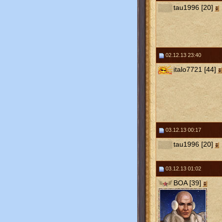
tau1996 [20]
02.12.13 23:40
italo7721 [44]
03.12.13 00:17
tau1996 [20]
03.12.13 01:02
BOA [39]