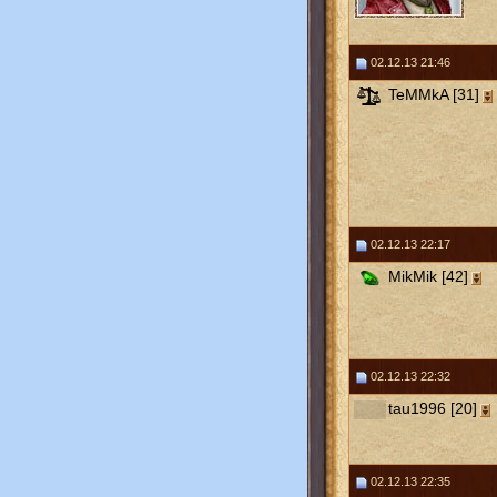
02.12.13 21:46
TeMMkA [31]
02.12.13 22:17
MikMik [42]
02.12.13 22:32
tau1996 [20]
02.12.13 22:35