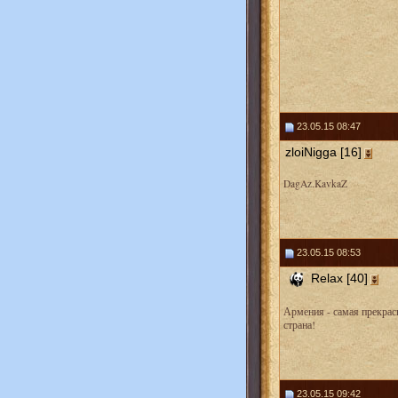
23.05.15 08:47
zloiNigga [16]
DagAz.KavkaZ
23.05.15 08:53
Relax [40]
Армения - самая прекрас
страна!
23.05.15 09:42