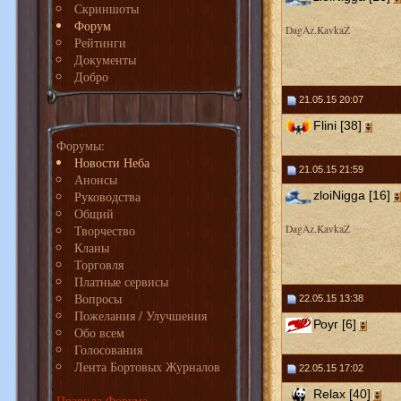
Скриншоты
Форум
DagAz.KavkaZ
Рейтинги
Документы
Добро
21.05.15 20:07
Flini [38]
Форумы:
Новости Неба
21.05.15 21:59
Анонсы
Руководства
zloiNigga [16]
Общий
Творчество
DagAz.KavkaZ
Кланы
Торговля
Платные сервисы
Вопросы
22.05.15 13:38
Пожелания / Улучшения
Роуг [6]
Обо всем
Голосования
Лента Бортовых Журналов
22.05.15 17:02
Relax [40]
Правила Форума