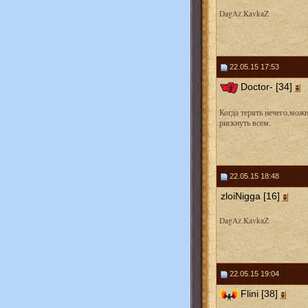
DagAz.KavkaZ
22.05.15 17:53
Doctor- [34]
Когда терять нечего,мож
рискнуть всем.
22.05.15 18:48
zloiNigga [16]
DagAz.KavkaZ
22.05.15 19:04
Flini [38]