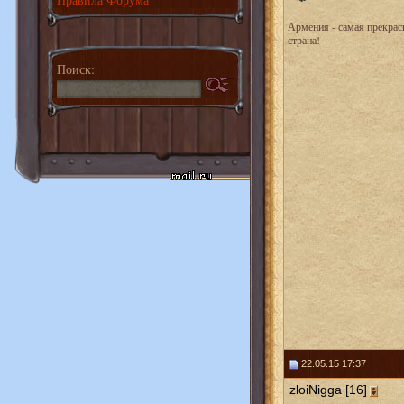
Армения - самая прекрас
страна!
Поиск:
22.05.15 17:37
zloiNigga [16]