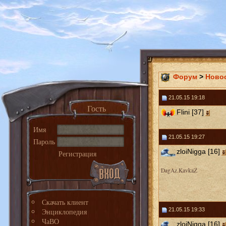
Форум
>
Ново
21.05.15 19:18
Гость
Flini [37]
Имя
21.05.15 19:27
Пароль
zloiNigga [16]
Регистрация
DagAz.KavkaZ
Скачать клиент
21.05.15 19:33
Энциклопедия
ЧаВО
zloiNigga [16]