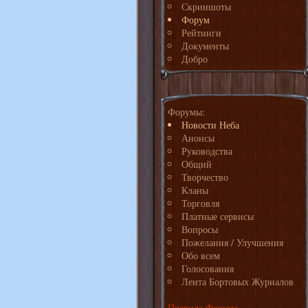
Скриншоты
Форум
Рейтинги
Документы
Добро
Форумы:
Новости Неба
Анонсы
Руководства
Общий
Творчество
Кланы
Торговля
Платные сервисы
Вопросы
Пожелания / Улучшения
Обо всем
Голосования
Лента Бортовых Журналов
Правила Форума