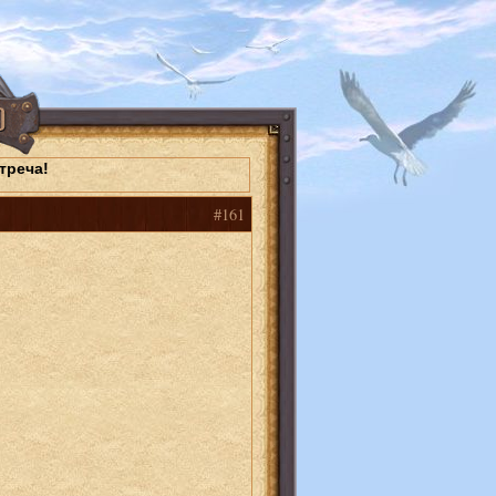
треча!
#161