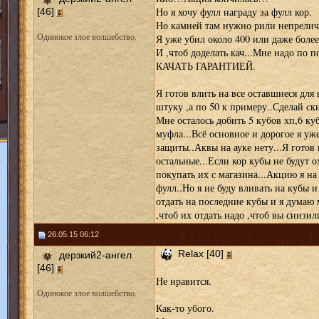
Но я хочу фулл награду за фулл кор.
[46]
Но камней там нужно рили непреличн
Одинокое злое волшебство.
Я уже убил около 400 или даже более
И ,чтоб доделать кач...Мне надо по 
КАЧАТЬ ГАРАНТИЕЙ.
Я готов влить на все оставшиеся для к
штуку ,а по 50 к примеру..Сделай ск
Мне осталось добить 5 кубов хп,6 ку
муфла...Всё основное и дорогое я уж
защиты..Аквы на ауке нету...Я готов
остальные...Если кор кубы не будут о
покупать их с магазина...Акцию я на 
фулл..Но я не буду вливать на кубы и
отдать на последние кубы и я думаю 
,чтоб их отдать надо ,чтоб вы снизили
26.05.15 06:12
Relax [40]
дерзкий2-ангел
[46]
Не нравится.
Одинокое злое волшебство.
Как-то убого.