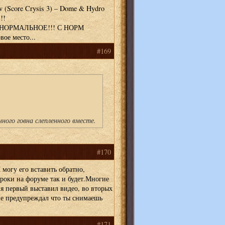
ov (Score Crysis 3) – Dome & Hydro
!!
НО НОРМАЛЬНОЕ!!! С НОРМ
вое место...
#169
ного говна слепленного вместе.
#170
Я могу его вставить обратно,
гроки на форуме так и будет.Многие
х я первый выставил видео, во вторых
 не предупреждал что ты снимаешь
#171