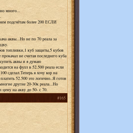
о много...
.
поим подсчётам более 200 ЕСЛИ
ача аквы...Но не по 70 реала за
идку.
бов топливки,1 куб защиты,5 кубов
е прокачал не считая последнего куба
 купить аквы и я думаю
ходится на фулл в 52.500 реала если
100 сделал.Теперь я хочу кор на
 платить 52.500 это логично..Я готов
многие другие 20-30к реала...Но
 цену на акву до 50- с 70.
#165