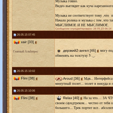
Музыка говно.
Видео выглядит как куча нарезанного
Музыка не соответствует тому ,что п
Начало ролика и музыка с тем ,что
МЫСЛИМОЕ И НЕ МЫСЛИМОЕ.
Сообщение отредактировано: 26.05.15 06:14
26.05.15 07:45
xair [33]
могу под
дерзкий2-ангел [46]
Главный Альбатрос
обменять на толстуху 5 ._.
26.05.15 10:02
Мдя... Интерфейса 
Flini [38]
Aroud [36]
минутный полет... полет в никуда и н
26.05.15 10:06
На за что.... ЗА Ч
Flini [38]
Relax [40]
своим саундтреком... честно от тебя 
большего... Трек портит все.. абсолют