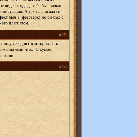
е видео тогда да тебя бы анально
инистрация. А так ты снимал со
эфект был 1 (феерверк) но он был с
 это плагиатом.
#178
 пишу сегодня ( в которых есть
имания если что... С кумом
катили
#179