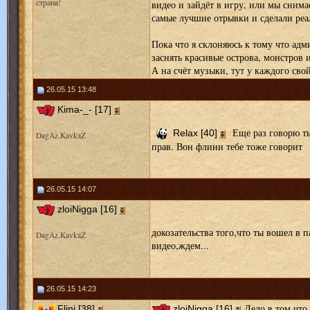
страна!
видео и зайдёт в игру, или мы снима
самые лучшие отрывки и сделали реа
Пока что я склоняюсь к тому что ад
заснять красивые острова, монстров и
А на счёт музыки, тут у каждого сво
26.05.15 13:48
Kima-_- [17]
Еще раз говорю ты 
Relax [40]
DagAz.KavkaZ
прав. Вон флини тебе тоже говорит
26.05.15 14:07
zloiNigga [16]
докозательства того,что ты вошел в 
DagAz.KavkaZ
видео,ждем...
26.05.15 14:23
Дело в том что 
Flini [38]
zloiNigga [16]