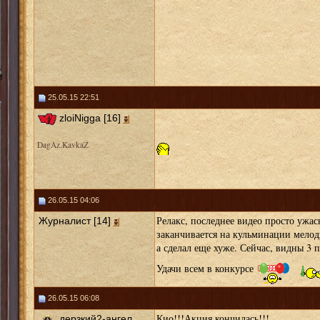
25.05.15 22:51
zloiNigga [16]
DagAz.KavkaZ
26.05.15 04:06
Релакс, последнее видео просто ужас
Журналист [14]
заканчивается на кульминации мелод
а сделал еще хуже. Сейчас, видны 3 п
Удачи всем в конкурсе
26.05.15 06:08
Кио!!!Акция кончилась!!!
дерзкий2-ангел