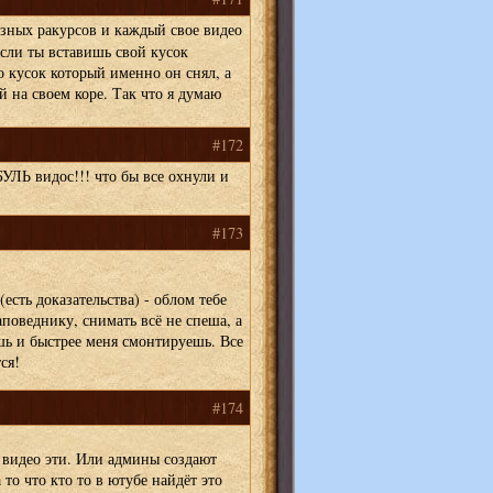
зных ракурсов и каждый свое видео
если ты вставишь свой кусок
о кусок который именно он снял, а
й на своем коре. Так что я думаю
#172
ЛЬ видос!!! что бы все охнули и
#173
(есть доказательства) - облом тебе
заповеднику, снимать всё не спеша, а
шь и быстрее меня смонтируешь. Все
ся!
#174
 видео эти. Или админы создают
то что кто то в ютубе найдёт это