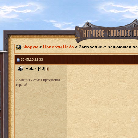
Форум
>
Новости Неба
> Заповедник: решающая вс
25.05.15 22:33
Relax [40]
Армения - самая прекрасная
страна!