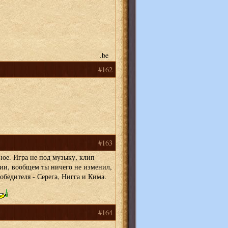
.be
#162
#163
ное. Игра не под музыку, клип
ии, вообщем ты ничего не изменил,
обедителя - Серега, Нигга и Кима.
#164