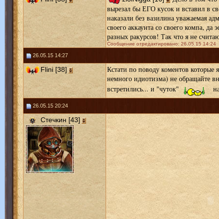
вырезал бы ЕГО кусок и вставил в сво
наказали без вазилина уважаемая адм
своего аккаунта со своего компа, да 
разных ракурсов! Так что я не считаю
Сообщение отредактировано: 26.05.15 14:24
26.05.15 14:27
Кстати по поводу коментов которые я
Flini [38]
немного идиотизма) не обращайте вн
встретились... и "чуток"
на
26.05.15 20:24
Стечкин [43]