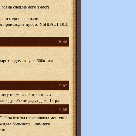
 говна слепленного вместе.
роисходит на экране.
 там происходит просто УБИВАЕТ ВСЁ
#166
арить одну акву за 500к, или
#167
нету норм, а так просто 2-х
аграду тебе не дадут даже 1к рл...
#168
ТО ?! за что ты изнасиловал мои уши
ожидал большего... намного
но...