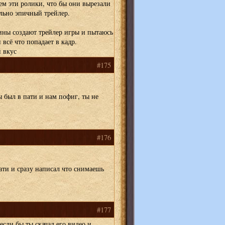
ем эти ролики, что бы они вырезали
льно эпичный трейлер.
мины создают трейлер игры и пытаюсь
 всё что попадает в кадр.
й вкус
#175
был в пати и нам пофиг, ты не
#176
пати и сразу написал что снимаешь
#177
если бы ты скачал его видео и