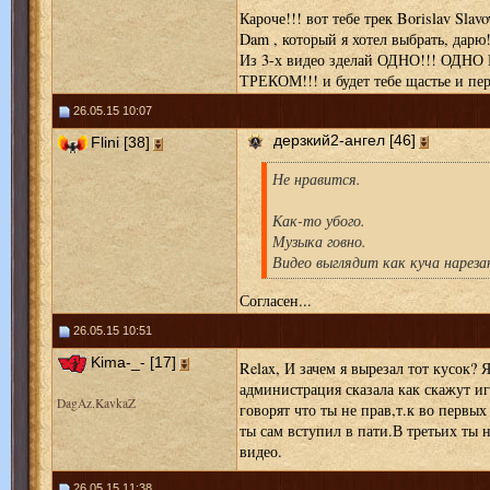
Кароче!!! вот тебе трек Borislav Slav
Dam , который я хотел выбрать, дарю!
Из 3-х видео зделай ОДНО!!! ОД
ТРЕКОМ!!! и будет тебе щастье и пер
26.05.15 10:07
дерзкий2-ангел [46]
Flini [38]
Не нравится.
Как-то убого.
Музыка говно.
Видео выглядит как куча нарезан
Согласен...
26.05.15 10:51
Kima-_- [17]
Relax, И зачем я вырезал тот кусок? 
администрация сказала как скажут и
DagAz.KavkaZ
говорят что ты не прав,т.к во первы
ты сам вступил в пати.В третьих ты
видео.
26.05.15 11:38