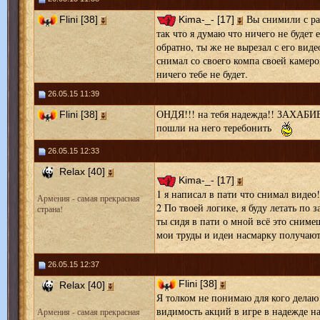
Вы снимили с ра
Flini [38]
Kima-_- [17]
так что я думаю что ничего не будет 
обратно, ты же не вырезал с его виде
снимал со своего компа своей камеро
ничего тебе не будет.
26.05.15 11:39
ОНДЯ!!! на тебя надежда!! ЗАХАБИБУ
Flini [38]
пошли на него теребонить
26.05.15 12:33
Relax [40]
Kima-_- [17]
1 я написал в пати что снимал видео!
Армения - самая прекрасная
2 По твоей логике, я буду летать по 
страна!
ты сидя в пати о мной всё это сниме
мои труды и идеи насмарку получают
26.05.15 12:37
Flini [38]
Relax [40]
Я толком не понимаю для кого делаю
видимость акций в игре в надежде на 
Армения - самая прекрасная