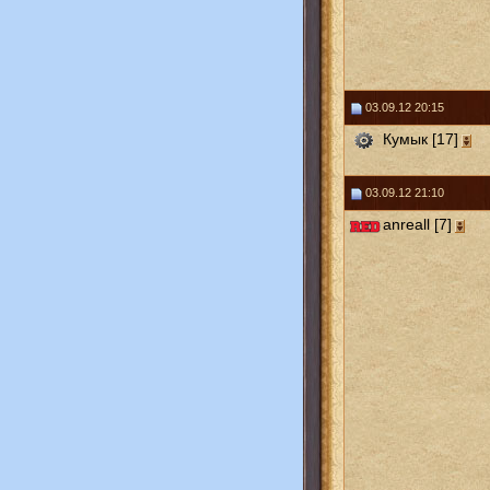
03.09.12 20:15
Кумык [17]
03.09.12 21:10
anreall [7]