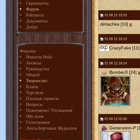
Скриншоты
Форум
Рейтинги
31.08.12 15:53
Документы
dimachka [10]
Добро
31.08.12 16:19
CrazyFake [11]
Форумы:
Новости Неба
Анонсы
31.08.12 16:24
Руководства
BomberX [24]
Общий
Творчество
Кланы
Торговля
Платные сервисы
Вопросы
Пожелания / Улучшения
Обо всем
02.09.12 02:00
Голосования
Лента Бортовых Журналов
Generation-P [
Правила Форума