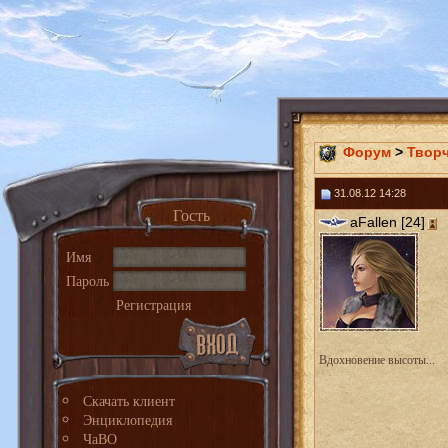
Форум
>
Твор
31.08.12 14:28
Гость
aFallen [24]
Имя
Пароль
Регистрация
Вдохновение высоты...
Скачать клиент
Энциклопедия
ЧаВО