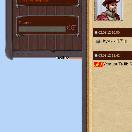
Поиск:
02.09.12 10:00
Кумык [17]
03.09.12 19:42
YcmupuTeJIb [