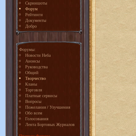
Скриншоты
Форум
Рейтинги
Документы
Добро
Форумы:
Новости Неба
Анонсы
Руководства
Общий
Творчество
Кланы
Торговля
Платные сервисы
Вопросы
Пожелания / Улучшения
Обо всем
Голосования
Лента Бортовых Журналов
Правила Форума