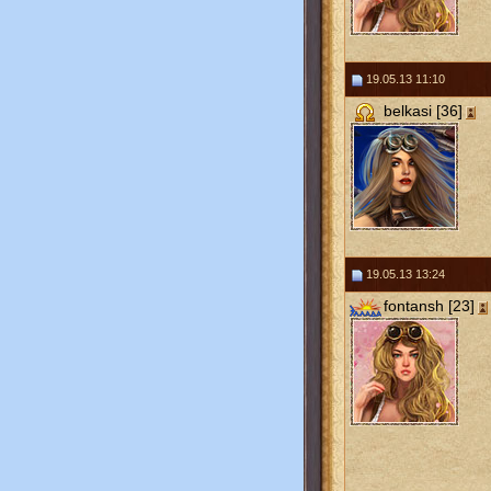
19.05.13 11:10
belkasi [36]
19.05.13 13:24
fontansh [23]