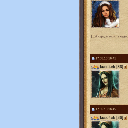
[...А сердце верит в чудеса
17.05.13 16:41
kuso4ek [36]
17.05.13 16:45
kuso4ek [36]