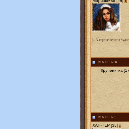
Мариша666 [29]
[...А сердце верит в чудеса
19.05.13 16:20
Крупеничка [17
19.05.13 16:21
ХАН-ТЕР [35]