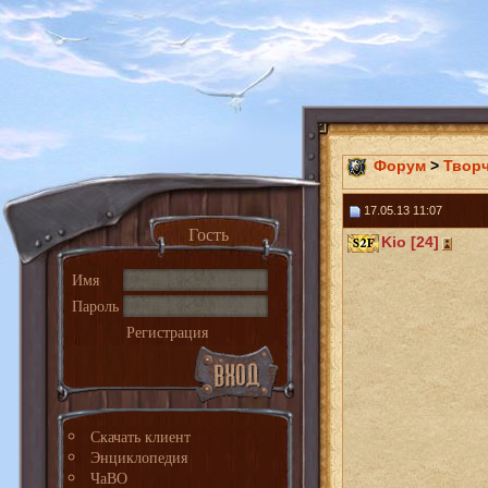
Форум
>
Твор
17.05.13 11:07
Гость
Kio [24]
Имя
Пароль
Регистрация
Скачать клиент
Энциклопедия
ЧаВО