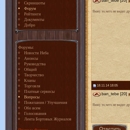
ban_tebe [20]
Скриншоты
Форум
Вижу то,чего не видят др
Рейтинги
Документы
Добро
Форумы:
Новости Неба
Анонсы
Руководства
Общий
Творчество
Кланы
Торговля
18.11.14 18:05
Платные сервисы
ban_tebe [20]
Вопросы
Пожелания / Улучшения
Вижу то,чего не видят др
Обо всем
Голосования
Лента Бортовых Журналов
Правила Форума