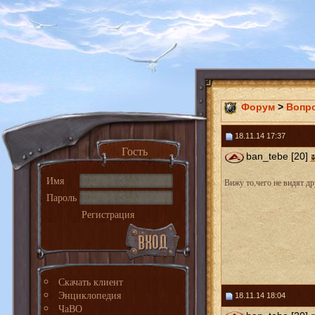
Форум
>
Вопр
18.11.14 17:37
Гость
ban_tebe [20]
Имя
Вижу то,чего не видят др
Пароль
Регистрация
Скачать клиент
Энциклопедия
18.11.14 18:04
ЧаВО