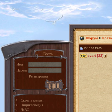
Форум
>
Плат
13.10.10 13:05
Гость
svart [22]
Имя
Пароль
Регистрация
Скачать клиент
Энциклопедия
ЧаВО