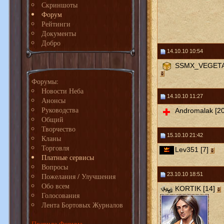
Скриншоты
Форум
Рейтинги
Документы
Добро
14.10.10 10:54
SSMX_VEGETA 
Форумы:
Новости Неба
14.10.10 11:27
Анонсы
Руководства
Andromalak [20
Общий
Творчество
15.10.10 21:42
Кланы
Торговля
Lev351 [7]
Платные сервисы
Вопросы
23.10.10 18:51
Пожелания / Улучшения
Обо всем
KORTIK [14]
Голосования
Лента Бортовых Журналов
Правила Форума