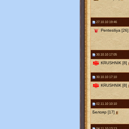
27.10.10 19:46
Pentesiliya [26]
30.10.10 17:05
KRUSHNIK [8]
30.10.10 17:10
KRUSHNIK [8]
02.11.10 10:10
Белояр [17]
04.11.10 13:13