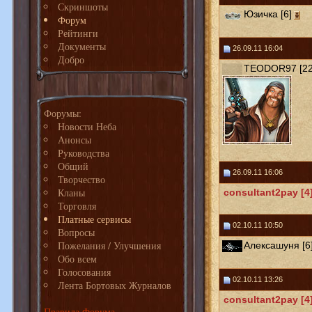
Скриншоты
Юзичка [6]
Форум
Рейтинги
Документы
26.09.11 16:04
Добро
TEODOR97 [22
Форумы:
Новости Неба
Анонсы
Руководства
Общий
26.09.11 16:06
Творчество
Кланы
consultant2pay [4
Торговля
Платные сервисы
02.10.11 10:50
Вопросы
Пожелания / Улучшения
Алексашуня [6
Обо всем
Голосования
02.10.11 13:26
Лента Бортовых Журналов
consultant2pay [4
Правила Форума