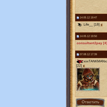
14.05.12 19:47
Life__ [18]
14.05.12 19:50
consultant2pay [4
07.08.12 17:39
xxxTANKMANx
[22]