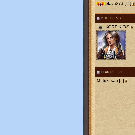
Slava273 [11]
19.01.12 15:38
KORTIK [32]
14.05.12 11:24
Muteki-san [8]