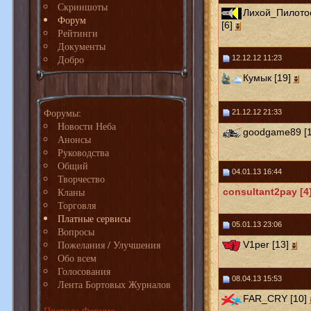
Скриншоты
Лихой_Пилото
Форум
[6]
Рейтинги
Документы
Добро
12.12.12 11:23
Кумык [19]
Форумы:
21.12.12 21:33
Новости Неба
goodgame89 [1
Анонсы
Руководства
Общий
04.01.13 16:44
Творчество
Кланы
consultant2pay [4
Торговля
Платные сервисы
05.01.13 23:06
Вопросы
Пожелания / Улучшения
V1per [13]
Обо всем
Голосования
08.04.13 15:53
Лента Бортовых Журналов
FAR_CRY [10]
Правила Форума