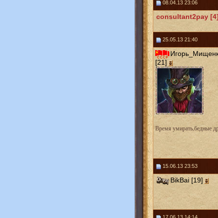
08.04.13 23:06
consultant2pay [4
25.05.13 21:40
Игорь_Мищен
[21]
Время умирать,бедные др
15.06.13 23:53
BikBai [19]
17.06.13 14:14