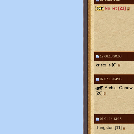
Noiret [21]
17.06.13 20:03
cristo_s [6]
07.07.13 04:06
Archie_Goodwi
[20]
01.01.14 13:15
Tungsten [11]