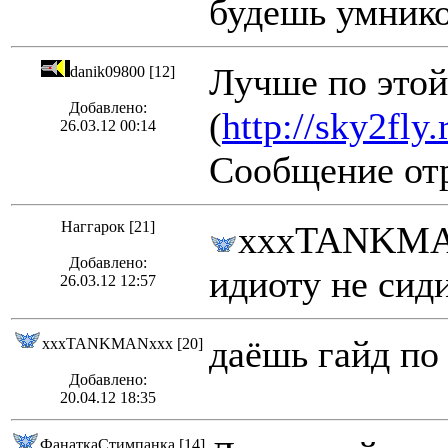
будешь умник
Лучше по этой
danik09800 [12]
Добавлено:
(
http://sky2fly
26.03.12 00:14
Сообщение отр
Наггарок [21]
xxxTANKMAN
Добавлено:
идиоту не сиди
26.03.12 12:57
даёшь гайд по 
xxxTANKMANxxx [20]
Добавлено:
20.04.12 18:35
ФанаткаСтимпанка [14]