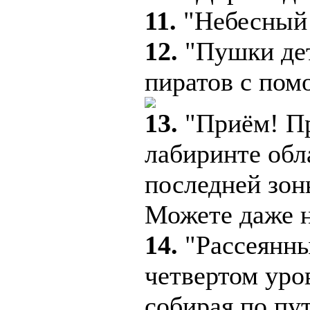
11.
"Небесный в
12.
"Пушки дет
пиратов с пом
13.
"Приём! Пр
лабиринте обл
последней зон
Можете даже н
14.
"Рассеянны
четвертом уро
собирая по пу