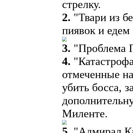
стрелку.
2.
"Твари из б
пиявок и едем
3.
"Проблема П
4.
"Катастрофа
отмеченные на
убить босса, з
дополнительну
Миленте.
5.
"Адмирал Ка