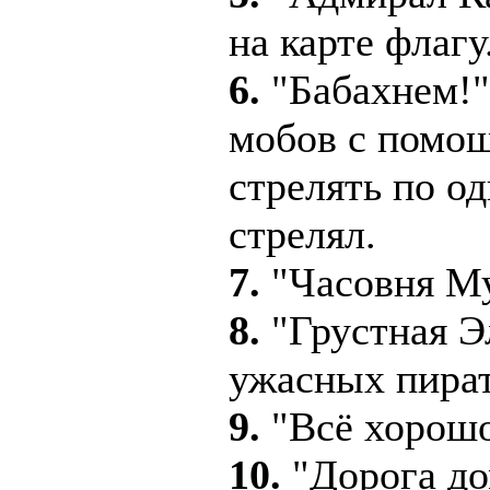
на карте флагу
6.
"Бабахнем!"
мобов с помощ
стрелять по о
стрелял.
7.
"Часовня Му
8.
"Грустная Э
ужасных пира
9.
"Всё хорошо
10.
"Дорога до