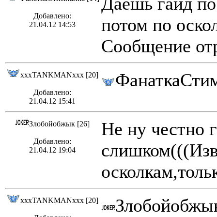
Даешь гайд по 
Добавлено:
потом по оско
21.04.12 14:53
Сообщение отр
ФанаткаСтим
xxxTANKMANxxx [20]
Добавлено:
21.04.12 15:41
Не ну честно 
Злобойобжык [26]
Добавлено:
слишком(((Изв
21.04.12 19:04
осколкам,тольк
Злобойобжык
xxxTANKMANxxx [20]