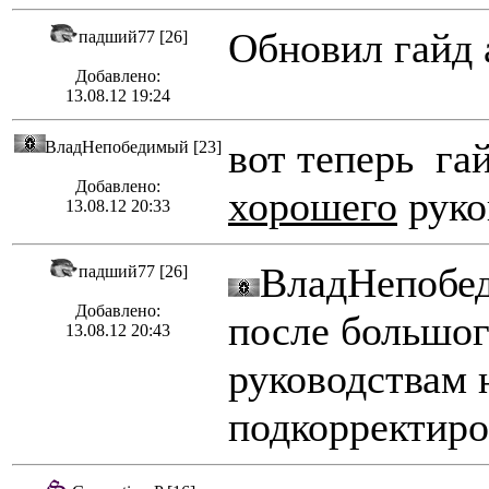
Обновил гайд 
падший77 [26]
Добавлено:
13.08.12 19:24
вот теперь га
ВладНепобедимый [23]
Добавлено:
хорошего
руко
13.08.12 20:33
ВладНепобед
падший77 [26]
Добавлено:
после большог
13.08.12 20:43
руководствам 
подкорректиро