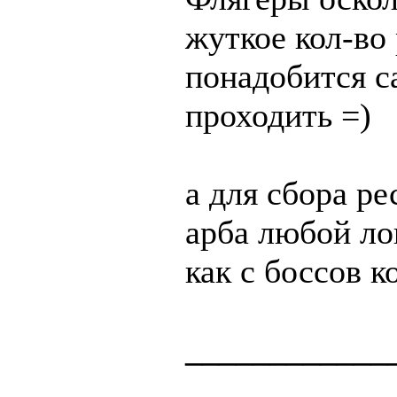
жуткое кол-во
понадобится с
проходить =)
а для сбора ре
арба любой лок
как с боссов к
____________
____