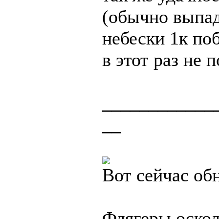
(обычно выпад
небески 1к по
в этот раз не 
____________
__
Вот сейчас об
Флягеры оскол