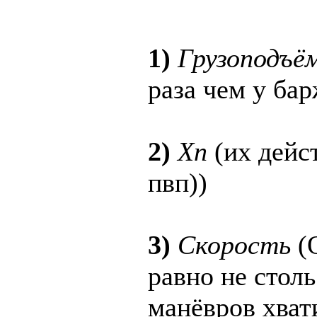
1)
Грузоподъё
раза чем у ба
2)
Хп
(их дейст
пвп))
3)
Скорость
(О
равно не столь
манёвров хват