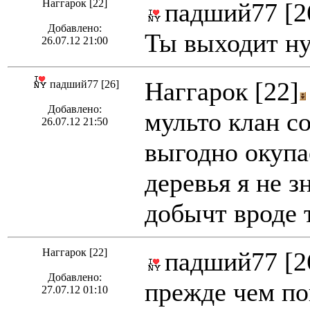
Наггарок [22]
падший77 [2
Добавлено:
Ты выходит нуб
26.07.12 21:00
Наггарок [22]
падший77 [26]
Добавлено:
мульто клан с
26.07.12 21:50
выгодно окупа
деревья я не з
добычт вроде 
Наггарок [22]
падший77 [2
Добавлено:
прежде чем пок
27.07.12 01:10