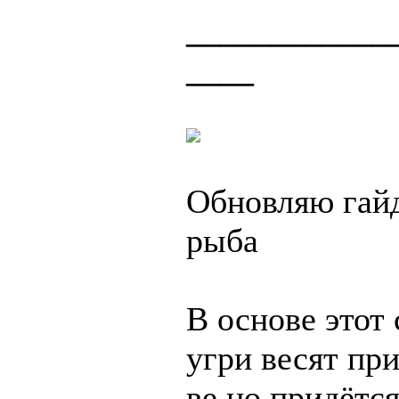
____________
____
Обновляю гайд
рыба
В основе этот 
угри весят пр
ве но придётс