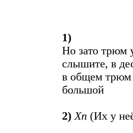
1)
Но зато трюм 
слышите, в де
в общем трюм 
большой
2)
Хп
(Их у не