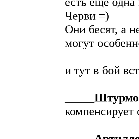
есть ещё одна
Черви =)
Они бесят, а 
могут особенн
и тут в бой в
_____
Штурмо
компенсирует 
_____
Артилле