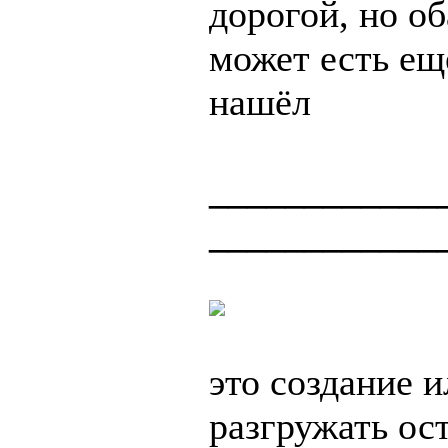
дорогой, но о
может есть ещё
нашёл
____________
____________
это создание 
разгружать ос