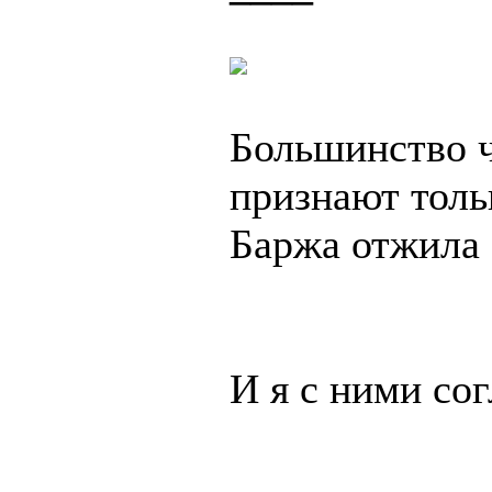
Большинство ч
признают тольк
Баржа отжила с
И я с ними сог