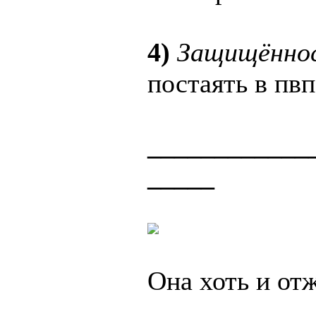
4)
Защищённо
постаять в пвп
____________
_____
Она хоть и отж