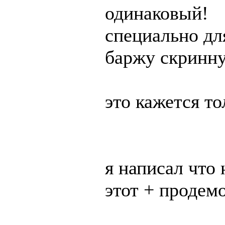
одинаковый!
специально для
баржу скринну
это кажется то
я написал что 
этот + продем