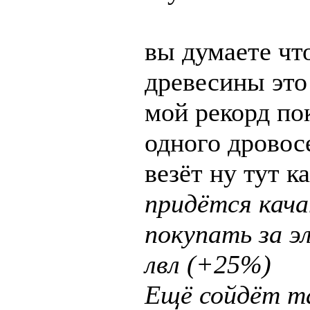
вы думаете что
древесины это
мой рекорд пок
одного дровос
везёт ну тут к
придётся кач
покупать за э
лвл (+25%)
Ещё сойдёт т