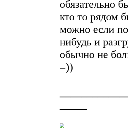
обязательно б
кто то рядом б
можно если по
нибудь и разг
обычно не бол
=))
____________
_____