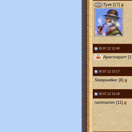
Тузя [17]
30.07.12 12:48
Аристократт [1
30.07.12 13:17
SIeepwalker [6]
30.07.12 13:18
rammarion [11]