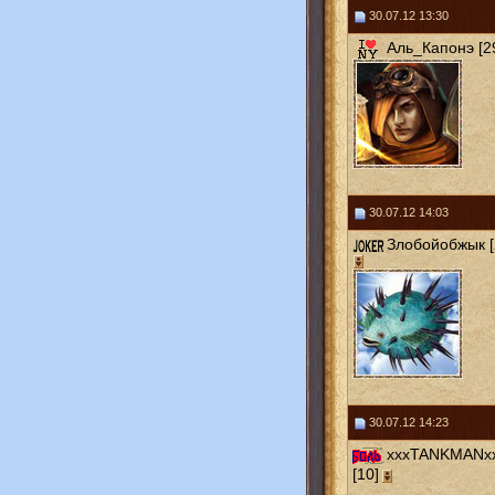
30.07.12 13:30
Аль_Капонэ [2
30.07.12 14:03
Злобойобжык [
30.07.12 14:23
xxxTANKMANx
[10]