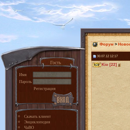
Форум
>
Ново
30.07.12 12:17
Гость
Kio [22]
Имя
Пароль
Регистрация
Скачать клиент
Энциклопедия
ЧаВО