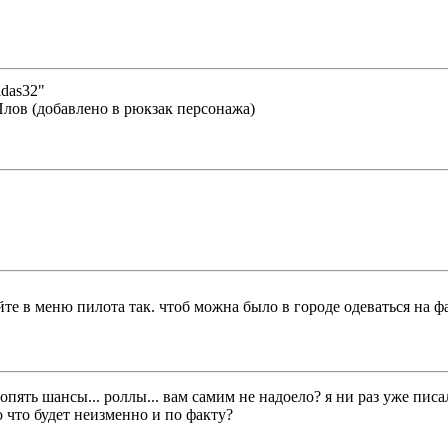
das32"
Плов (добавлено в рюкзак персонажа)
айте в меню пилота так. чтоб можна было в городе одеваться на ф
опять шансы... роллы... вам самим не надоело? я ни раз уже пи
о что будет неизменно и по факту?