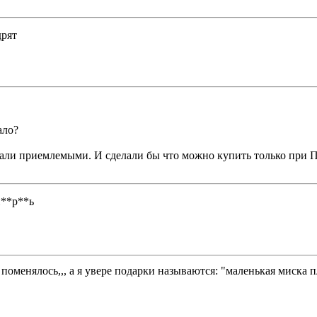
дрят
ало?
делали приемлемыми. И сделали бы что можно купить тольк
н**р**ь
 поменялось,,, а я увере подарки называются: "маленькая миска