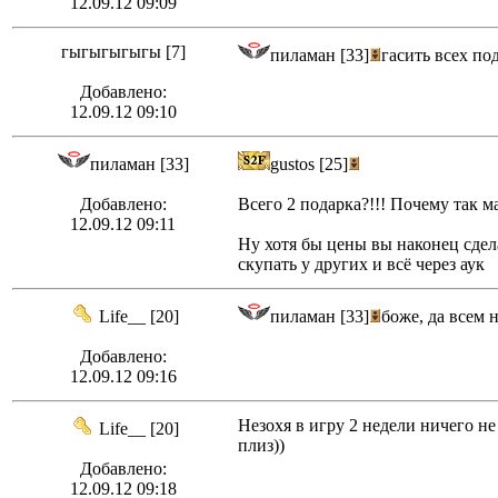
12.09.12 09:09
гыгыгыгыгы [7]
пиламан [33]
гасить всех по
Добавлено:
12.09.12 09:10
пиламан [33]
gustos [25]
Добавлено:
Всего 2 подарка?!!! Почему так м
12.09.12 09:11
Ну хотя бы цены вы наконец с
скупать у других и всё через аук
Life__ [20]
пиламан [33]
боже, да всем 
Добавлено:
12.09.12 09:16
Незохя в игру 2 недели ничего не
Life__ [20]
плиз))
Добавлено:
12.09.12 09:18