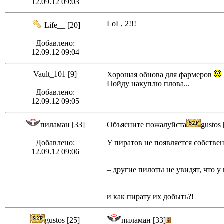
12.09.12 09:03
LoL, 2!!!
Life__ [20]
Добавлено:
12.09.12 09:04
Vault_101 [9]
Хорошая обнова для фармеров
Пойду накуплю плова...
Добавлено:
12.09.12 09:05
пиламан [33]
Объясните пожалуйста
gustos 
Добавлено:
У пиратов не появляется собстве
12.09.12 09:06
– другие пилоты не увидят, что у
и как пирату их добыть?!
gustos [25]
пиламан [33]