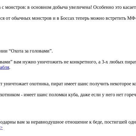
 с монстров: в основном добыча увеличена! Особенно это касае
ся от обычных монстров и в Боссах теперь можно встретить МФ
нии “Охота за головами”.
овами” вам нужно уничтожить не конкретного, а 3-х любых пира
абля
.
ат уничтожает охотника, пират имеет шанс получить некоторое к
хотником - имеет шанс поломки куба, даже если у него нет горе
арны вам за неравнодушное отношение к беде, постигшей одног
>>