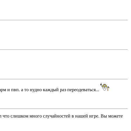
арм и пвп. а то нудно каждый раз переодеваться...
сал что слишком много случайностей в нашей игре. Вы можете