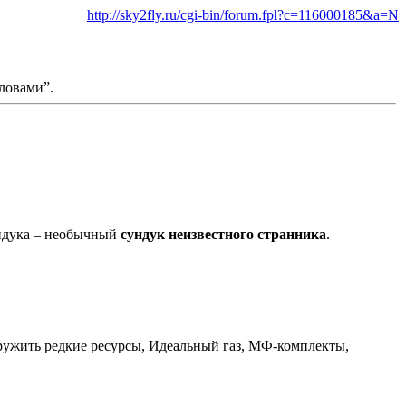
http://sky2fly.ru/cgi-bin/forum.fpl?c=116000185&a=N
ловами”.
ундука – необычный
сундук неизвестного странника
.
аружить редкие ресурсы, Идеальный газ, МФ-комплекты,