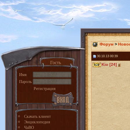
Форум
>
Ново
30.10.13 00:39
Гость
Kio [24]
Имя
Пароль
Регистрация
Скачать клиент
Энциклопедия
ЧаВО