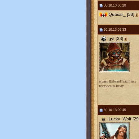
30.10.13 08:20
Quasar_ [38]
30.10.13 09:33
gyf [33]
мульт lEdwardTeachl все
вопросы к нему
30.10.13 09:45
Lucky_Wolf [29