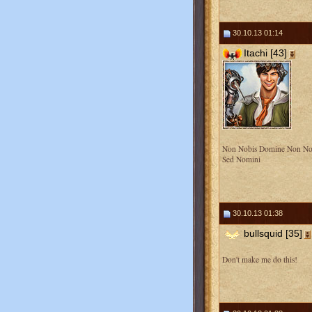
30.10.13 01:14
Itachi [43]
Non Nobis Domine Non No
Sed Nomini
30.10.13 01:38
bullsquid [35]
Don't make me do this!