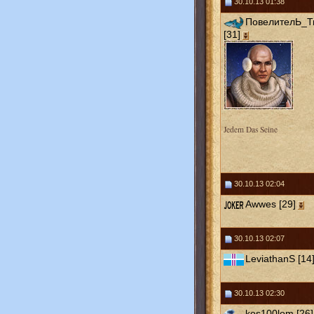
30.10.13 01:38
ПовелителЬ_
[31]
Jedem Das Seine
30.10.13 02:04
Awwes [29]
30.10.13 02:07
LeviathanS [14
30.10.13 02:30
kos100lom [26]