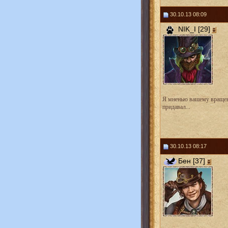
30.10.13 08:09
NIK_I [29]
Я мненью вашему враще
придавал...
30.10.13 08:17
Бен [37]