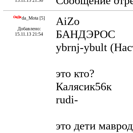
Сообщение отре
15.11.13 21:36
AiZo
da_Mota [5]
Добавлено:
БАНДЭРОС
15.11.13 21:54
ybrnj-ybult (На
это кто?
Калясик56к
rudi-
это дети маврод