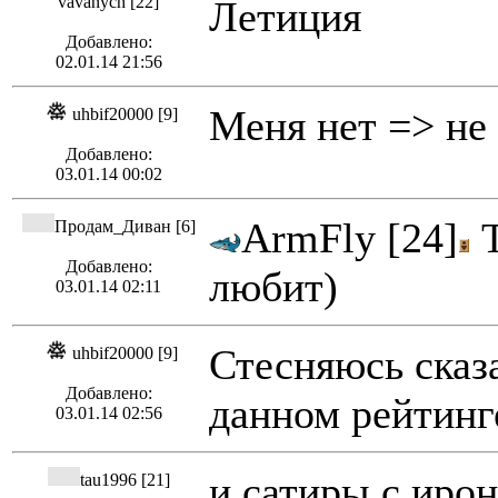
vavanych [22]
Летиция
Добавлено:
02.01.14 21:56
Меня нет => не
uhbif20000 [9]
Добавлено:
03.01.14 00:02
ArmFly [24]
Т
Продам_Диван [6]
Добавлено:
любит)
03.01.14 02:11
Стесняюсь сказа
uhbif20000 [9]
Добавлено:
данном рейтинг
03.01.14 02:56
и сатиры с ирон
tau1996 [21]