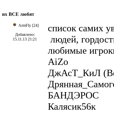
их ВСЕ любят
список самих у
ArmFly [24]
Добавлено:
людей, гордост
15.11.13 21:21
любимые игрок
AiZo
ДжАсТ_КиЛ (Be
Дрянная_Самого
БАНДЭРОС
Калясик56к