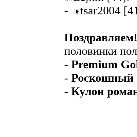
-
tsar2004 [4
Поздравляем
половинки пол
-
Premium Go
-
Роскошный 
-
Кулон рома