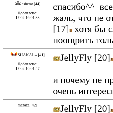
спасибо^^ все
asherat [44]
Добавлено:
жаль, что не 
17.02.16 01:33
[17]
хотя бы с
поощрить толь
JellyFly [20]
SHAKAL-- [41]
Добавлено:
17.02.16 01:47
и почему не п
очень интере
mazaza [42]
JellyFly [20]