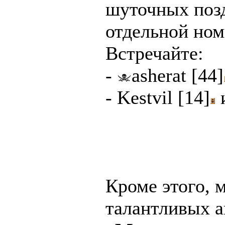
шуточных поз
отдельной но
Встречайте:
-
asherat [44]
-
Kestvil [14]
Кроме этого,
талантливых а