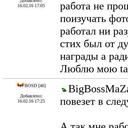
Добавлено:
работа не про
16.02.16 17:05
поизучать фот
работал ни ра
стих был от д
награды а рад
Люблю мою ta_
BigBossMaZa
BOSD [46]
Добавлено:
повезет в сле
16.02.16 17:25
А так мне работ