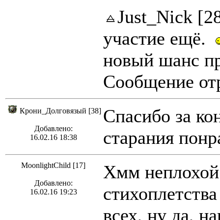
Just_Nick [2
участие ещё.
новый шанс пр
Сообщение отр
Спасибо за ко
Крони_Долговязый [38]
Добавлено:
старания понр
16.02.16 18:38
MoonlightChild [17]
Хмм неплохой 
Добавлено:
стихоплетства
16.02.16 19:23
всех, ну да, н