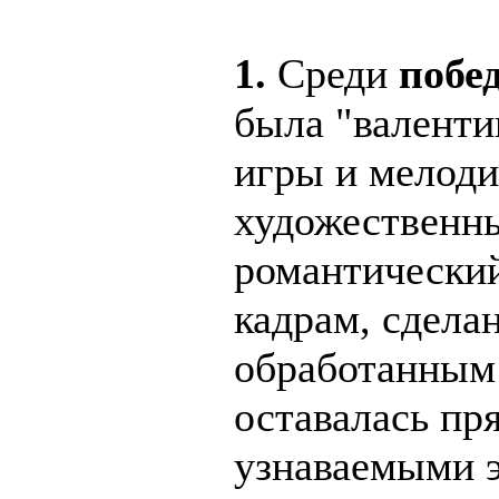
1.
Среди
побе
была "валенти
игры и мелод
художественн
романтический
кадрам, сдела
обработанным 
оставалась пр
узнаваемыми 