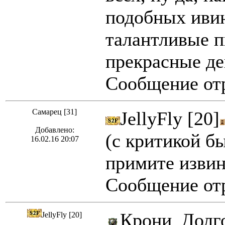
подобных ивин
талантливые п
прекрасные де
Сообщение отр
Самарец [31]
JellyFly [20]
Добавлено:
(с критикой бы
16.02.16 20:07
примите извин
Сообщение отр
Крони_Долго
JellyFly [20]