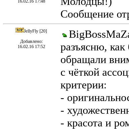
Молодцы!)
16.02.16 17:48
Сообщение отр
BigBossMaZa
JellyFly [20]
Добавлено:
разъясню, как
16.02.16 17:52
обращали вним
с чёткой ассо
критерии:
- оригинально
- художествен
- красота и р