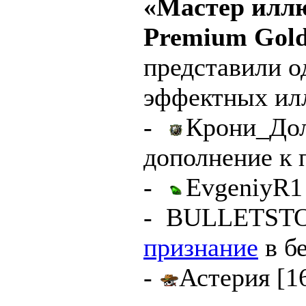
«Мастер илл
Premium Gol
представили о
эффектных ил
-
Крони_Дол
дополнение к
-
EvgeniyR1 
-
BULLETSTO
признание
в б
-
Астерия [1