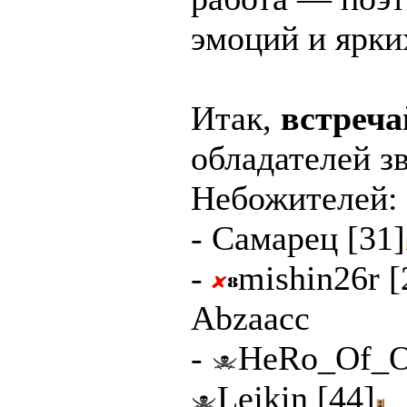
эмоций и ярки
Итак,
встреча
обладателей з
Небожителей:
-
Самарец [31]
-
mishin26r [
Abzaacc
-
HeRo_Of_O
Lejkin [44]