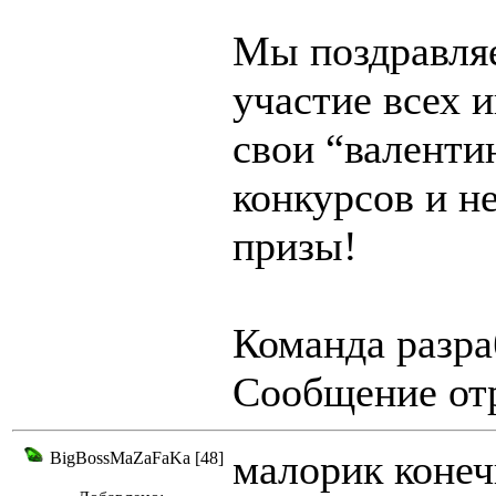
Мы поздравляе
участие всех 
свои “валенти
конкурсов и н
призы!
Команда разра
Сообщение отр
малорик конеч
BigBossMaZaFaKa [48]