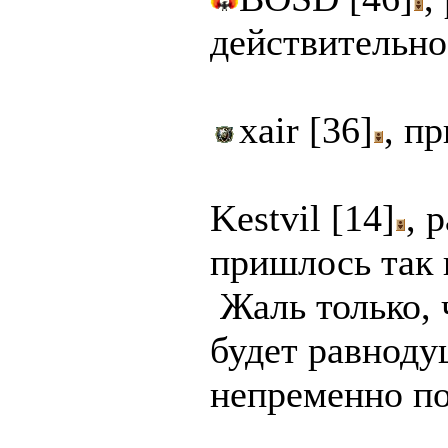
действительно
xair [36]
, п
Kestvil [14]
, 
пришлось так 
Жаль только, 
будет равноду
непременно по