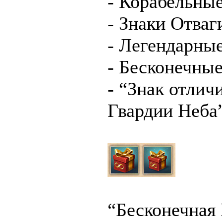
- Корабельны
- Знаки Отваг
- Легендарны
- Бесконечны
- “Знак отлич
Гвардии Неба
“Бесконечная 