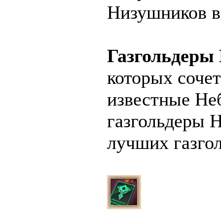
Низушников в 
Газгольдеры
которых соче
известные Неб
газгольдеры 
лучших газго