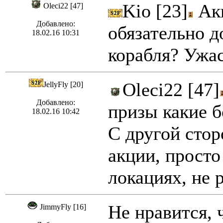
Kio [23]
Акц
Oleci22 [47]
Добавлено:
обязательно д
18.02.16 10:31
корабля? Ужас
Oleci22 [47]
JellyFly [20]
Добавлено:
призы какие б
18.02.16 10:42
С другой стор
акции, просто
локациях, не 
Не нравится, 
JimmyFly [16]