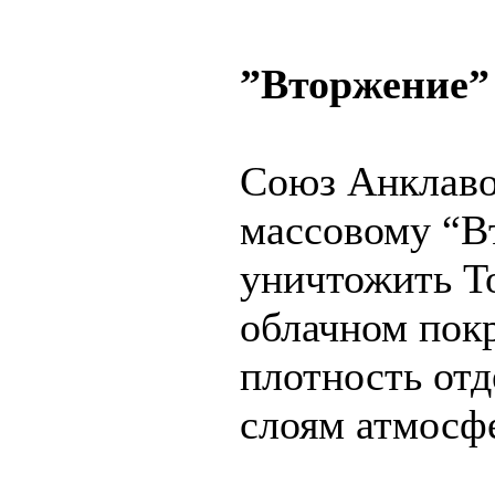
”Вторжение”
Союз Анклаво
массовому “В
уничтожить Т
облачном пок
плотность от
слоям атмосф