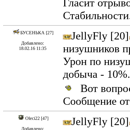
Гласит отрыво
Стабильности
JellyFly [20]
БУСЕНЬКА [27]
Добавлено:
низушников п
18.02.16 11:35
Урон по низуш
добыча - 10%...
Вот вопрос
Сообщение отр
JellyFly [20]
Oleci22 [47]
Добавлено: