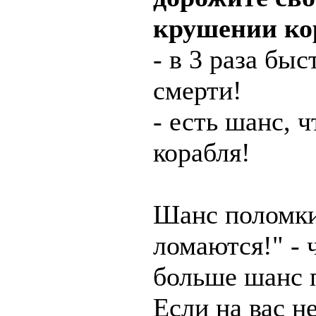
крушении ко
- в 3 раза бы
смерти!
- есть шанс, 
корабля!
Шанс поломки
ломаются!" - 
больше шанс 
Если на вас н