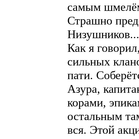
самым шмелём
Страшно предс
Низушников...
Как я говорил
сильных клано
пати. Соберёт
Азура, капита
корами, эпика
остальным там
вся. Этой акц