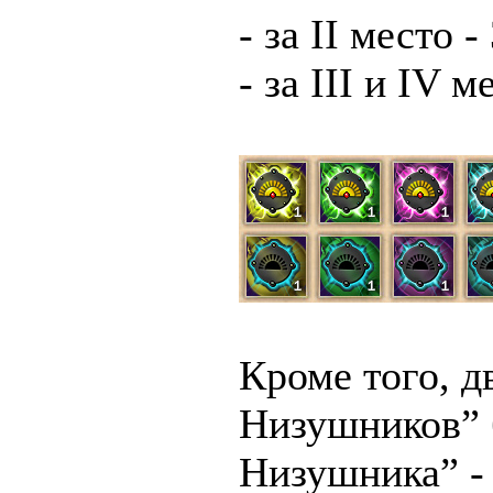
- за II место 
- за III и IV 
Кроме того, 
Низушников” 
Низушника” -