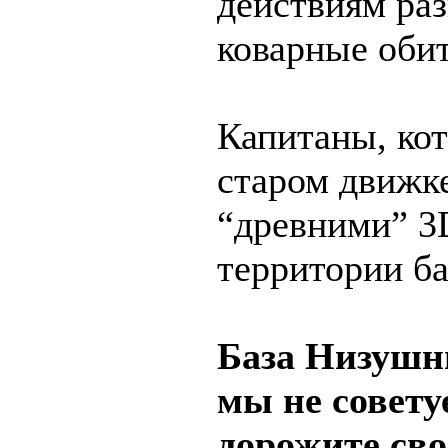
действиям раз
коварные обит
Капитаны, ко
старом движке
“древними” 3
территории б
База Низушни
мы не совету
дорожите св