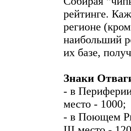
Собирая “чип
рейтинге. Каж
регионе (кром
наибольший р
их базе, полу
Знаки Отваги
- в Периферии 
место - 1000;
- в Поющем Риф
III место - 12