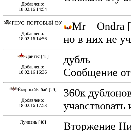
Добавлено:
18.02.16 14:54
Mr__Ondra [
ГНУС_ПОРТОВЫЙ [39]
Добавлено:
но в них не у
18.02.16 14:56
дубль
Дантес [41]
Добавлено:
Сообщение отр
18.02.16 16:36
360к дублонов
ЁкорныйБабай [29]
Добавлено:
учавствовать 
18.02.16 17:53
Лучиэнь [48]
Вторжение Низ