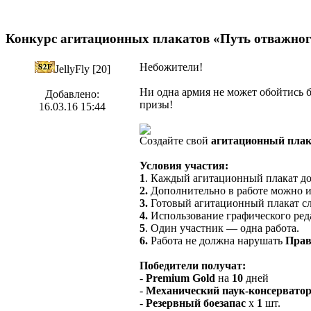
Конкурс агитационных плакатов «Путь отважно
Небожители!
JellyFly [20]
Ни одна армия не может обойтись б
Добавлено:
призы!
16.03.16 15:44
Создайте свой
агитационный пла
Условия участия:
1
. Каждый агитационный плакат д
2.
Дополнительно в работе можно и
3.
Готовый агитационный плакат сл
4.
Использование графического ред
5
. Один участник — одна работа.
6.
Работа не должна нарушать
Прав
Победители получат:
-
Premium Gold
на
10
дней
-
Механический паук-консервато
-
Резервный боезапас
х
1
шт.