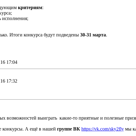
едующим
критериям
:
курса;
ь исполнения;
ько. Итоги конкурса будут подведены
30-31 марта
.
16 17:04
16 17:32
ных возможностей выиграть какие-то приятные и полезные призы
ые конкурсы. А ещё в нашей
группе ВК
https://vk.com/sky2fly
мы ка