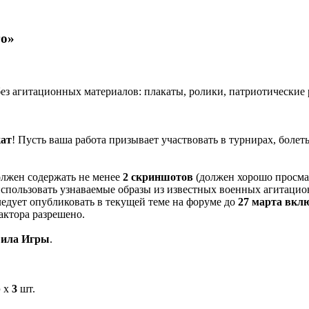
го»
ез агитационных материалов: плакаты, ролики, патриотические 
кат
! Пусть ваша работа призывает участвовать в турнирах, болет
олжен содержать не менее
2 скриншотов
(должен хорошо просма
спользовать узнаваемые образы из известных военных агитацио
едует опубликовать в текущей теме на форуме до
27 марта вкл
актора разрешено.
ила Игры
.
р
х
3
шт.