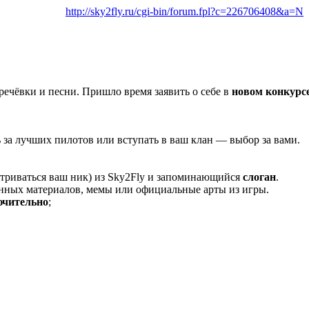
http://sky2fly.ru/cgi-bin/forum.fpl?c=226706408&a=N
речёвки и песни. Пришло время заявить о себе в
новом конкурс
ь за лучших пилотов или вступать в ваш клан — выбор за вами.
триваться ваш ник) из Sky2Fly и запоминающийся
слоган
.
нных материалов, мемы или официальные арты из игры.
ючительно
;