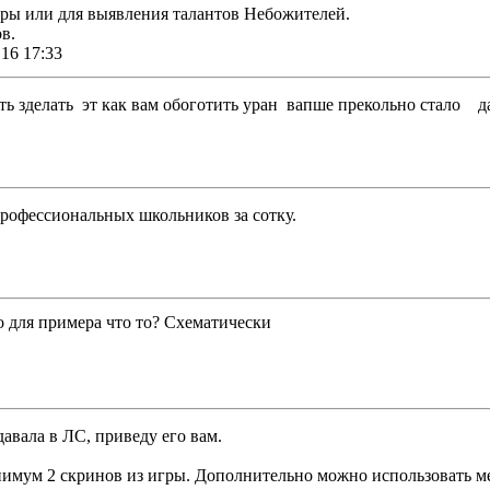
гры или для выявления талантов Небожителей.
в.
16 17:33
ть зделать эт как вам обоготить уран вапше прекольно стало да
 профессиональных школьников за сотку.
о для примера что то? Схематически
 давала в ЛС, приведу его вам.
инимум 2 скринов из игры. Дополнительно можно использовать м