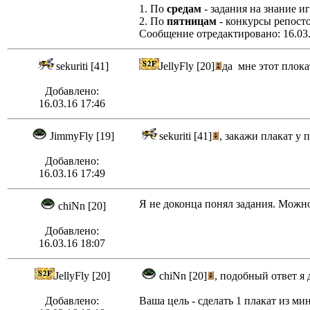
1. По
средам
- задания на знание и
2. По
пятницам
- конкурсы репосто
Сообщение отредактировано: 16.03.
sekuriti [41]
JellyFly [20]
да мне этот плока
Добавлено:
16.03.16 17:46
JimmyFly [19]
sekuriti [41]
, закажи плакат у
Добавлено:
16.03.16 17:49
Я не доконца понял задания. Можн
chiNn [20]
Добавлено:
16.03.16 18:07
JellyFly [20]
chiNn [20]
, подобный ответ я
Добавлено:
Ваша цель - сделать 1 плакат из м