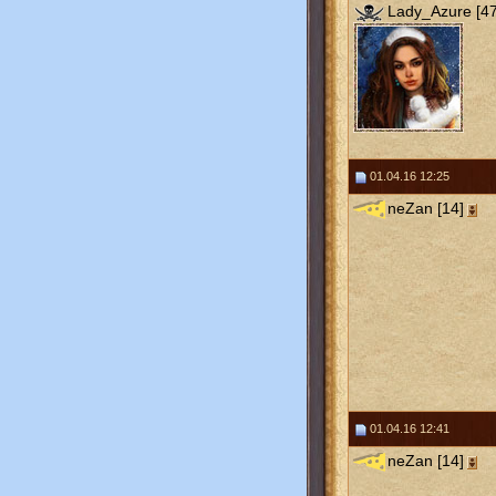
Lady_Azure [47
01.04.16 12:25
neZan [14]
01.04.16 12:41
neZan [14]