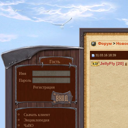
Форум
>
Ново
31.03.16 18:39
Гость
JellyFly [20]
Имя
Пароль
Регистрация
Скачать клиент
Энциклопедия
ЧаВО