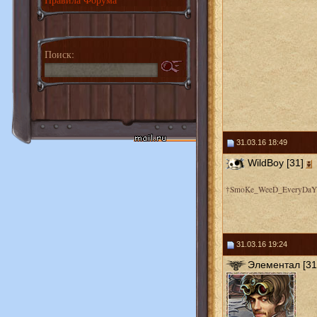
Поиск:
31.03.16 18:49
WildBoy [31]
†SmoKe_WeeD_EveryDaY
31.03.16 19:24
Элементал [31