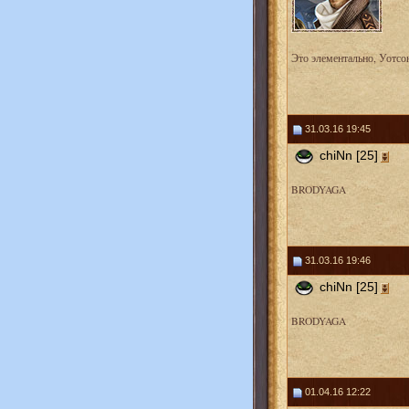
Это элементально, Уотсо
31.03.16 19:45
chiNn [25]
BRODYAGA
31.03.16 19:46
chiNn [25]
BRODYAGA
01.04.16 12:22