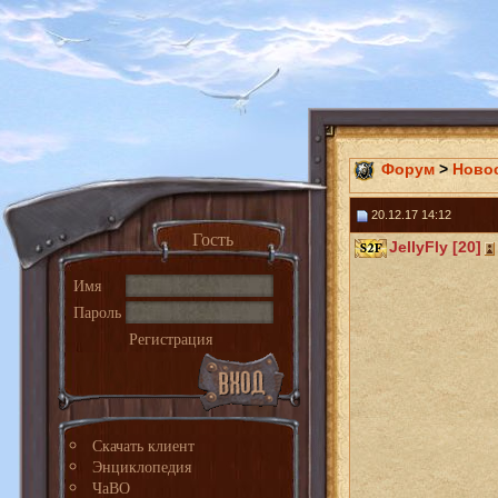
Форум
>
Ново
20.12.17 14:12
Гость
JellyFly [20]
Имя
Пароль
Регистрация
Скачать клиент
Энциклопедия
ЧаВО