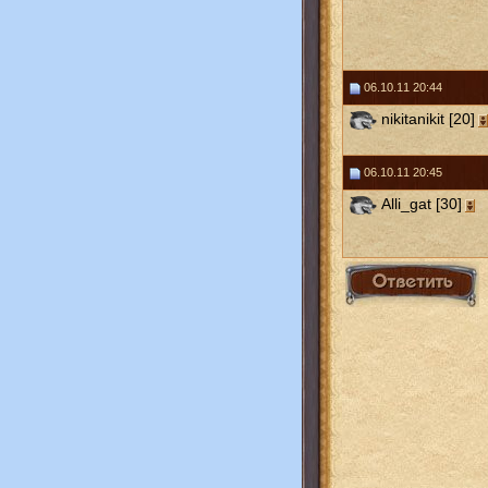
06.10.11 20:44
nikitanikit [20]
06.10.11 20:45
Alli_gat [30]