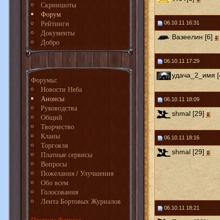
Скриншоты
Форум
Рейтинги
06.10.11 16:31
Документы
Вазеелин [6]
Добро
06.10.11 17:29
удача_2_имя [
Форумы:
Новости Неба
Анонсы
06.10.11 18:09
Руководства
shmal [29]
Общий
Творчество
Кланы
06.10.11 18:16
Торговля
shmal [29]
Платные сервисы
Вопросы
Пожелания / Улучшения
Обо всем
Голосования
Лента Бортовых Журналов
06.10.11 18:21
Правила Форума