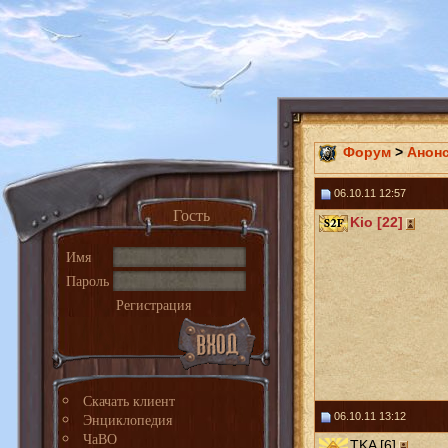
Форум
>
Анон
06.10.11 12:57
Гость
Kio [22]
Имя
Пароль
Регистрация
Скачать клиент
Энциклопедия
06.10.11 13:12
ЧаВО
TKA [6]