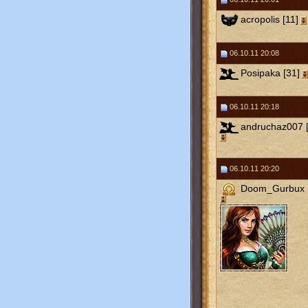
acropolis [11]
06.10.11 20:08
Posipaka [31]
06.10.11 20:18
andruchaz007 [
06.10.11 20:20
Doom_Gurbux 