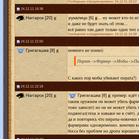
Сообщение отредактировано: 24.12.11 19:37
24.12.11 19:38
... ну может кто-то 
Наггарок [20]
рукалицо [6]
и даже не будет знать об этом...
всё равно там дают только один тип 
Сообщение отредактировано: 24.12.11 19:39
24.12.11 21:50
немного не понял)
Григагашка [8]
Пират-->Фармер-->Мобы-->П
С каких пор мобы убивают пирата?)
24.12.11 22:18
пример: идёт 
Наггарок [20]
Григагашка [8]
таким оружием он может убить фарме
тоже зависит) но он не может убить 
поджигал(техи и навыки не в счёт). д
да и повторюсь что пираты-новички 
фармерами одновременно. конечно ка
босса без проблем но дропа хорошего 