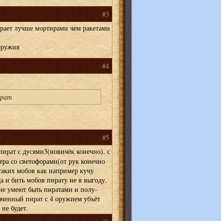
#3
играет лучше мортирами чем ракетами
оружия
#4
ират
#5
пират с дусями3(новичёк конечно). с
ра со светофорами(от рук конечно
таких мобов как например кучу
а и бить мобов пирату не в выгоду.
не умеют быть пиратами и полу-
ченный пират с 4 оружием убъёт
не будет.