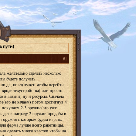
а пути)
#1
ала желательно сделать несколько
 вы будете получать
нно дл, опыт(нужен чтобы перейти
 вроде техустройства( или просто
ко в гавани) ну и ресурсы. Сначала
е(его не качаем) потом достигнув 4
и покупаем 2-3 оружие(это уже
ыпадет в награду 2 оружие-продаём в
п оружия с которым будем играть.
 для фарма лучше всего ракетницы.
ьно сделать много квестов чтобы на