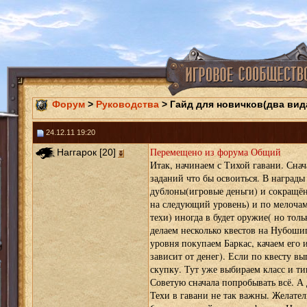
Форум
>
Руководства
> Гайд для новичков(два вид
24.12.11 19:20
Перемещено из форума Общий
Наггарок [20]
Итак, начинаем с Тихой гавани. Снач
заданий что бы освоиться. В награды
дублоны(игровые деньги) и сокращё
на следующий уровень) и по мелочам
техи) иногда в будет оружие( но толь
делаем несколько квестов на Нубошип
уровня покупаем Баркас, качаем его 
зависит от денег). Если по квесту в
скупку. Тут уже выбираем класс и ти
Советую сначала попробывать всё. А
Техи в гавани не так важны. Желател