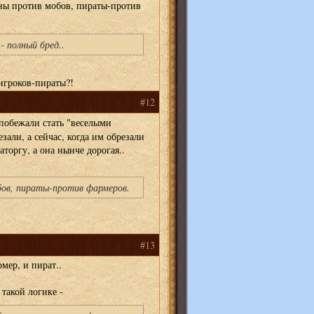
ы против мобов, пираты-против
 полный бред..
 игроков-пираты?!
#12
побежали стать "веселыми
езали, а сейчас, когда им обрезали
торгу, а она нынче дорогая..
ов, пираты-против фармеров.
#13
мер, и пират..
 такой логике -