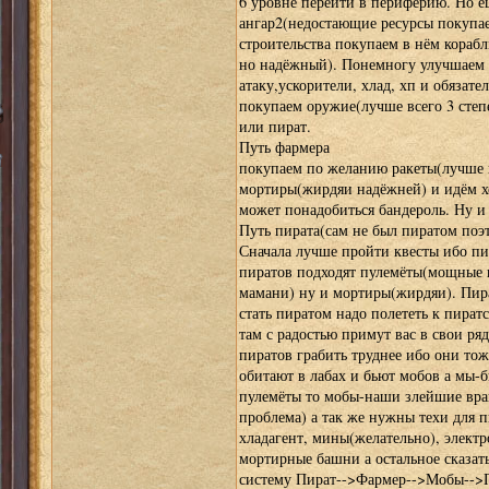
6 уровне перейти в периферию. Но ещ
ангар2(недостающие ресурсы покупае
строительства покупаем в нём корабл
но надёжный). Понемногу улучшаем 
атаку,ускорители, хлад, хп и обязате
покупаем оружие(лучше всего 3 степ
или пират.
Путь фармера
покупаем по желанию ракеты(лучше 
мортиры(жирдяи надёжней) и идём хо
может понадобиться бандероль. Ну и
Путь пирата(сам не был пиратом поэт
Сначала лучше пройти квесты ибо пи
пиратов подходят пулемёты(мощные 
мамани) ну и мортиры(жирдяи). Пира
стать пиратом надо полететь к пира
там с радостью примут вас в свои ря
пиратов грабить труднее ибо они то
обитают в лабах и бьют мобов а мы-б
пулемёты то мобы-наши злейшие враги
проблема) а так же нужны техи для п
хладагент, мины(желательно), электр
мортирные башни а остальное сказат
систему Пират-->Фармер-->Мобы-->