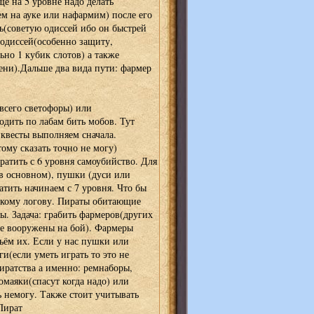
ё на 5 уровне надо делать
м на ауке или нафармим) после его
ь(советую одиссей ибо он быстрей
одиссей(особенно защиту,
льно 1 кубик слотов) а также
ени).Дальше два вида пути: фармер
всего светофоры) или
дить по лабам бить мобов. Тут
 квесты выполняем сначала.
ому сказать точно не могу)
ратить с 6 уровня самоубийство. Для
в основном), пушки (дуси или
тить начинаем с 7 уровня. Что бы
тскому логову. Пираты обитающие
ды. Задача: грабить фармеров(других
же вооружены на бой). Фармеры
ьём их. Если у нас пушки или
(если уметь играть то это не
иратства а именно: ремнаборы,
омаяки(спасут когда надо) или
ь немогу. Также стоит учитывать
Пират