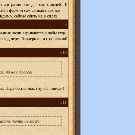
эта игра явно не для таких людей.. Я
южки фармил сам сбивая с тех же
идимо, сейчас сбить не в силах..
#9
умные люди зарываются в лабы куда
склад через бандероли, а с остальной
#10
в, но не с боссов!
но.. Пара бесценных (ну вы понели)
#11
азать точно не могу)