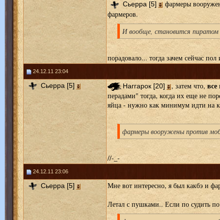
фармеры вооружен
Сьерра [5]
фармеров.
И вообще, становится пиратом -
порадовало... тогда зачем сейчас пол
24.12.11 23:04
все
, затем что,
Сьерра [5]
Наггарок [20]
перадами" тогда, когда их еще не пор
яйца - нужно как минимум идти на ка
фармеры вооружены против моб
//-_-
24.12.11 23:06
Мне вот интересно, я был какбэ и фар
Сьерра [5]
Летал с пушками.. Если по судить по