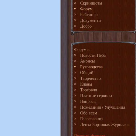
Скриншоты
Форум
Рейтинги
Документы
Добро
Форумы:
Новости Неба
Анонсы
Руководства
Общий
Творчество
Кланы
Торговля
Платные сервисы
Вопросы
Пожелания / Улучшения
Обо всем
Голосования
Лента Бортовых Журналов
Правила Форума