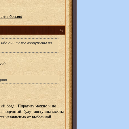
..
 не с боссов!
#8
е ибо они тоже вооружены на
и?..
ират
ный бред.. Пиратить можно и не
полноценный, будут доступны квесты
тся независимо от выбранной