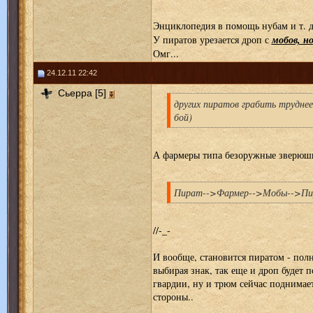
Энциклопедия в помощь нубам и т. д.
мобов, но
У пиратов урезается дроп с
Омг...
24.12.11 22:42
Сьерра [5]
других пиратов грабить трудне
бой)
А фармеры типа безоружные зверюшк
Пират-->Фармер-->Мобы-->П
//-_-
И вообще, становится пиратом - пол
выбирая знак, так еще и дроп будет 
гвардии, ну и трюм сейчас поднимае
стороны..