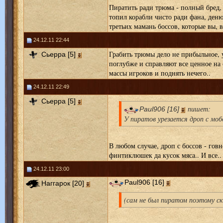
Пиратить ради трюма - полный бред, 
топил корабли чисто ради фана, ден
третьих мамань боссов, которые вы, в
24.12.11 22:44
Грабить трюмы дело не прибыльное, 
Сьерра [5]
поглубже и справляют все ценное на 
массы игроков и поднять нечего..
24.12.11 22:49
Сьерра [5]
пишет:
Paul906 [16]
У пиратов урезается дроп с мобо
В любом случае, дроп с боссов - гов
финтиклюшек да кусок мяса.. И все..
24.12.11 23:00
Paul906 [16]
Наггарок [20]
(сам не был пиратом поэтому ск