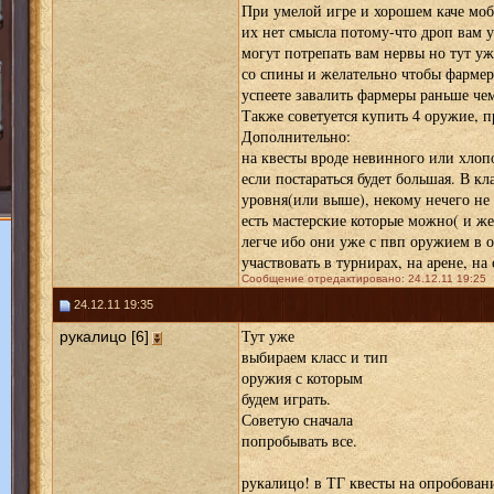
При умелой игре и хорошем каче мобы
их нет смысла потому-что дроп вам 
могут потрепать вам нервы но тут уж
со спины и желательно чтобы фармер 
успеете завалить фармеры раньше чем 
Также советуется купить 4 оружие, пр
Дополнительно:
на квесты вроде невинного или хлопо
если постараться будет большая. В кл
уровня(или выше), некому нечего не 
есть мастерские которые можно( и же
легче ибо они уже с пвп оружием в 
участвовать в турнирах, на арене, на
Сообщение отредактировано: 24.12.11 19:25
24.12.11 19:35
Тут уже
рукалицо [6]
выбираем класс и тип
оружия с которым
будем играть.
Советую сначала
попробывать все.
рукалицо! в ТГ квесты на опробовани