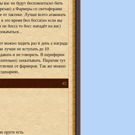
 вас не будут беспокоить(но бить
урезан) а Фармеры со светофорами
е от тактике. Лучше всего атаковать
в это время бил босса(но если вы
он босса то босс нападёт на вас)
окачаться...
т можно ходить раз в день а награда
ан лучше не вступать до 10
давать и не говорить. В периферии
лательно) захватывать. Пиратам тут
отличии от фармеров. Так же можно
 сценариях.
#2
е оруги есть.