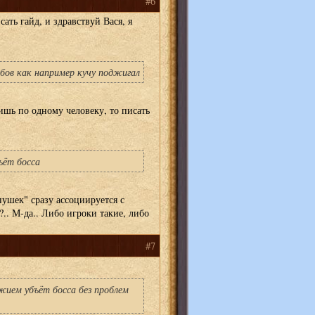
#6
ать гайд, и здравствуй Вася, я
бов как например кучу поджигал
ишь по одному человеку, то писать
ъёт босса
пушек" сразу ассоциируется с
.. М-да.. Либо игроки такие, либо
#7
жием убъёт босса без проблем