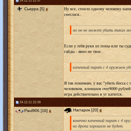
24.12.11 22:37
Ну все, стоило одному человеку напис
Сьерра [5]
снеслася..
но он не может убить таких мо
Если у тебя руки из попы или ты суд
гайды - явно не твое..
каченный пират с 4 оружием уб
Я так понимаю, у вас "убить босса с 
человеком, влившим over9000 рублей?
игра действительно в уг катится..
24.12.11 22:39
Наггарок [20]
Paul906 [16]
конечно каченный пират с 4 ору
но дропа хорошего не будет.