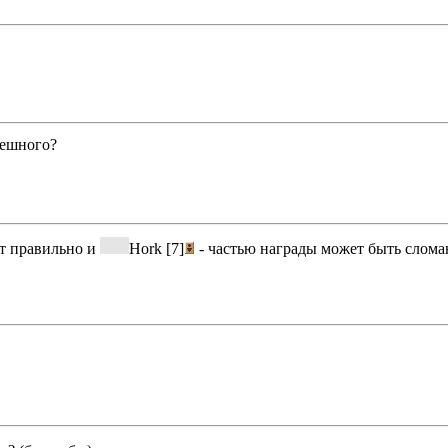
мешного?
ст правильно и
Hork [7]
- частью награды может быть слома