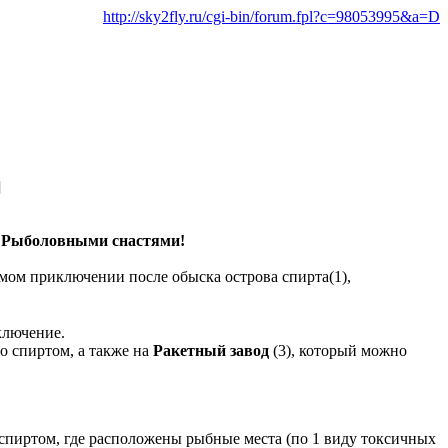
http://sky2fly.ru/cgi-bin/forum.fpl?c=98053995&a=D
]
н
Рыболовными снастями!
мом приключении после обыска острова спирта(1),
ключение.
со спиртом, а также на
Ракетный завод
(3), который можно
о спиртом, где расположены рыбные места (по 1 виду токсичных