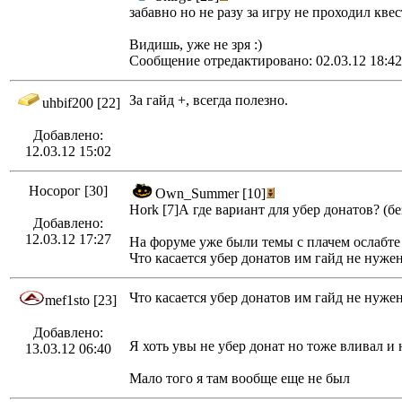
забавно но не разу за игру не проходил кве
Видишь, уже не зря :)
Сообщение отредактировано: 02.03.12 18:42
За гайд +, всегда полезно.
uhbif200 [22]
Добавлено:
12.03.12 15:02
Носорог [30]
Own_Summer [10]
Hork [7]А где вариант для убер донатов? (б
Добавлено:
12.03.12 17:27
На форуме уже были темы с плачем ослабте 
Что касается убер донатов им гайд не нужен
Что касается убер донатов им гайд не нужен
mef1sto [23]
Добавлено:
Я хоть увы не убер донат но тоже вливал и
13.03.12 06:40
Мало того я там вообще еще не был