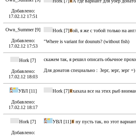
Hork [7]
А где вариант для убер донато
Добавлено:
17.02.12 17:51
Own_Summer [9]
Hork [7]
ой, я же с тобой только на анг
Добавлено:
"Where is variant for dounuts? (without fish)
17.02.12 17:53
скажем так, я решил описать обычное прох
Hork [7]
Для донатов специально : Зерг, зерг, зерг =)
Добавлено:
17.02.12 18:03
УВЛ [11]
Hork [7]
хахаха все на этих рыб вним
Добавлено:
17.02.12 18:17
Hork [7]
УВЛ [11]
ну пусть так, но этот вариан
Добавлено: