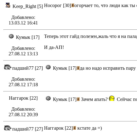
Носорог [30]
огорчает то, что люди как ты
Keep_Right [5]
Добавлено:
13.03.12 16:41
Теперь этот гайд полезен,жаль что я на пал
Кумык [17]
И да-АП!
Добавлено:
27.08.12 13:13
падший77 [27]
Кумык [17]
да но надо исправить пару
Добавлено:
27.08.12 17:18
Наггарок [22]
Кумык [17]
Зачем апать?
Сейчас по
Добавлено:
27.08.12 20:39
Наггарок [22]
кстате да =)
падший77 [27]