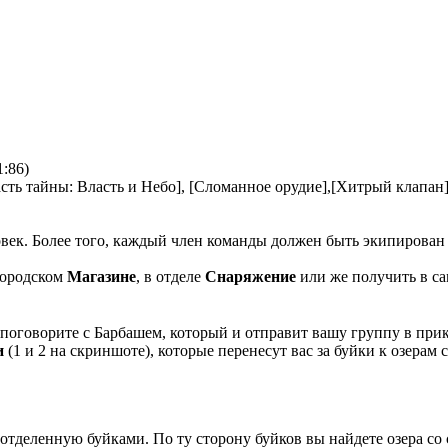
:86)
асть тайны: Власть и Небо], [Сломанное орудие],[Хитрый клапан
ловек. Более того, каждый член команды должен быть экипирова
городском
Магазине
, в отделе
Снаряжение
или же получить в са
 поговорите с Барбашем, который и отправит вашу группу в при
и
(1 и 2 на скриншоте), которые перенесут вас за буйки к озерам 
 отделенную буйками. По ту сторону буйков вы найдете озера с