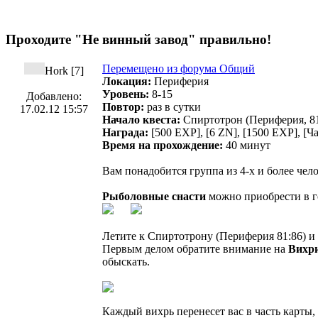
Проходите "Не винный завод" правильно!
Перемещено из форума Общий
Hork [7]
Локация:
Периферия
Уровень:
8-15
Добавлено:
Повтор:
раз в сутки
17.02.12 15:57
Начало квеста:
Спиртотрон (Периферия, 81
Награда:
[500 EXP], [6 ZN], [1500 EXP], [Ч
Время на прохождение:
40 минут
Вам понадобится группа из 4-х и более че
Рыболовные снасти
можно приобрести в 
Летите к Спиртотрону (Периферия 81:86) и
Первым делом обратите внимание на
Вихр
обыскать.
Каждый вихрь перенесет вас в часть карты,