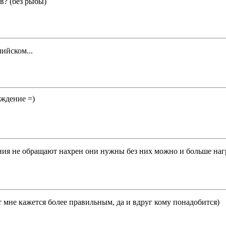
в? (без рыбы)
лийском...
ождение =)
ания не обращают нахрен они нужны без них можно и больше наг
т мне кажется более правильным, да и вдруг кому понадобится)