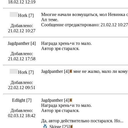
18.02.12 12:19
Многие начали возмущаться, мол Невинка с
Hork [7]
Ап теме.
Сообщение отредактировано: 21.02.12 10:27
Добавлено:
21.02.12 10:27
Jagdpanther [4]
Награда хрень+и то мало.
Автор зря старался.
Добавлено:
21.02.12 17:58
Jagdpanther [4]
мне не жалко, мало ли кому
Hork [7]
Добавлено:
22.02.12 09:51
Edlight [7]
Jagdpanther [4]
Награда хрень+и то мало.
Добавлено:
Автор зря старался.
02.03.12 18:42
Да, автор действительно постарался. Но...
Skirge [25]