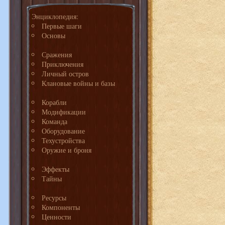
Энциклопедия:
Первые шаги
Основы
Сражения
Приключения
Личный остров
Клановые войны и базы
Корабли
Модификации
Команда
Оборудование
Техустройства
Оружие и броня
Эффекты
Тайны
Ресурсы
Компоненты
Ценности