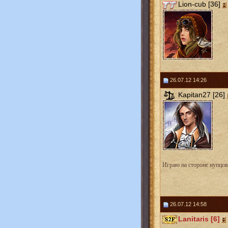
Lion-cub [36]
26.07.12 14:26
Kapitan27 [26]
Играю на стороне нупцов
26.07.12 14:58
Lanitaris [6]