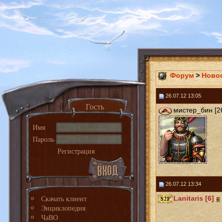
Форум
>
Ново
26.07.12 13:05
Гость
мистер_бин [2
Имя
Пароль
Регистрация
26.07.12 13:34
Скачать клиент
Lanitaris [6]
Энциклопедия
ЧаВО