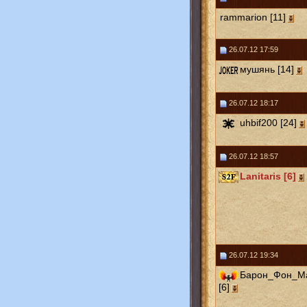
rammarion [11]
26.07.12 17:59
мушянь [14]
26.07.12 18:17
uhbif200 [24]
26.07.12 18:57
Lanitaris [6]
26.07.12 19:34
Барон_Фон_М
[6]