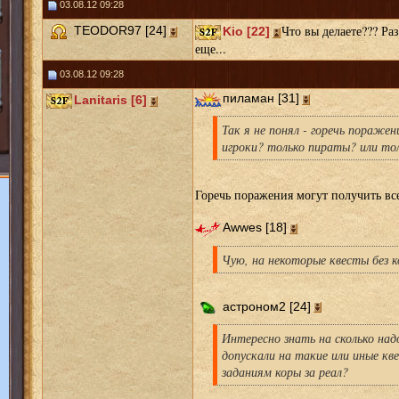
03.08.12 09:28
Что вы делаете??? Раз
TEODOR97 [24]
Kio [22]
еще...
03.08.12 09:28
пиламан [31]
Lanitaris [6]
Так я не понял - горечь пораже
игроки? только пираты? или то
Горечь поражения могут получить вс
Awwes [18]
Чую, на некоторые квесты без ко
астроном2 [24]
Интересно знать на сколько над
допускали на такие или иные кв
заданиям коры за реал?