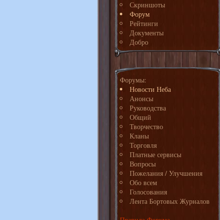
Скриншоты
Форум
Рейтинги
Документы
Добро
Форумы:
Новости Неба
Анонсы
Руководства
Общий
Творчество
Кланы
Торговля
Платные сервисы
Вопросы
Пожелания / Улучшения
Обо всем
Голосования
Лента Бортовых Журналов
Правила Форума