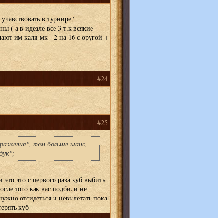
 учавствовать в турнире?
ы ( а в идеале все 3 т.к всякие
ают им кали мк - 2 на 16 с оругой +
ь
#24
#25
оражения", тем больше шанс,
дук";
 это что с первого раза куб выбить
осле того как вас подбили не
 нужно отсидеться и невылетать пока
терять куб