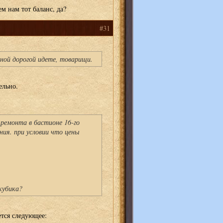
ем нам тот баланс, да?
#31
рной дорогой идете, товарищи.
ельно.
ремонта в бастионе 16-го
ния. при условии что цены
кубика?
тся следующее: