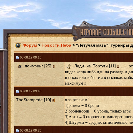
Форум
>
Новости Неба
> "Летучая мазь", турниры 
03.08.12 09:15
.......
лонгфенг [25]
Леди_из_Тортуги [11]
видел когда либо иди на разведа и д
в осках или в басте а в осколках моб
максимум 3
03.08.12 09:16
я за реализм!
TheStampede [10]
1)развед = 0 брони
2)броненосец = 0 урона, только агры
3)Арты = 0 скорости и маневренност
4)Штурмы = среднестатистическое не
03.08.12 09:25