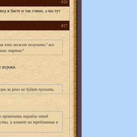
#26
вед в басте и так говно, а вы тут
#27
ния кто может получить? все
лько мирные?
е игроки.
ра за реал не будут пускать.
о прокочать корабль чтоб
есты, и влияет на требования к