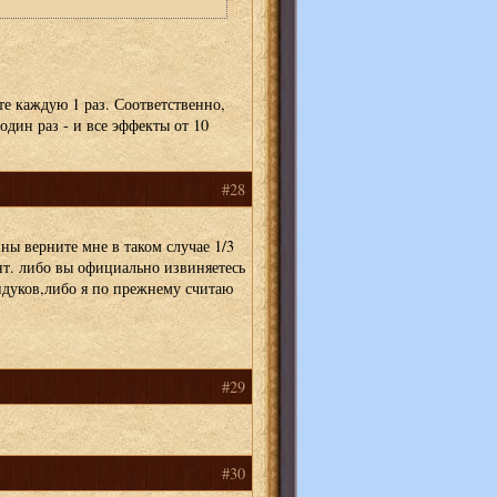
е каждую 1 раз. Соответственно,
дин раз - и все эффекты от 10
#28
ины верните мне в таком случае 1/3
т. либо вы официально извиняетесь
ндуков,либо я по прежнему считаю
#29
#30