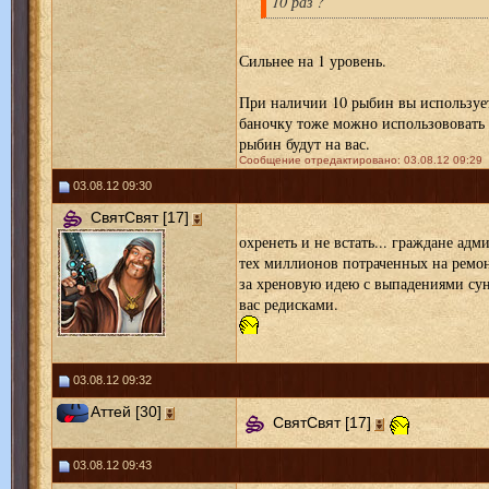
10 раз ?
Сильнее на 1 уровень.
При наличии 10 рыбин вы использует
баночку тоже можно использововать о
рыбин будут на вас.
Сообщение отредактировано: 03.08.12 09:29
03.08.12 09:30
СвятСвят [17]
охренеть и не встать... граждане адм
тех миллионов потраченных на ремон
за хреновую идею с выпадениями су
вас редисками.
03.08.12 09:32
Аттей [30]
СвятСвят [17]
03.08.12 09:43