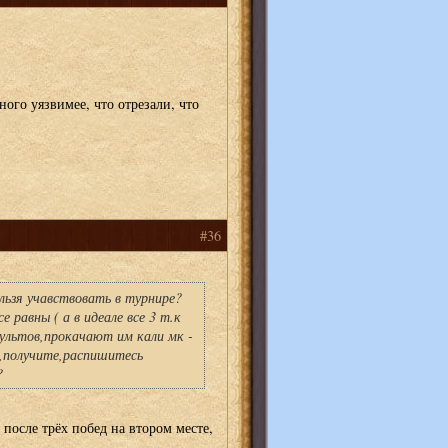
ного уязвимее, что отрезали, что
#36
ельзя учавствовать в турнире?
 равны ( а в идеале все 3 т.к
ультов,прокачают им кали мк -
ки,получите,распишитесь
?
 после трёх побед на втором месте,