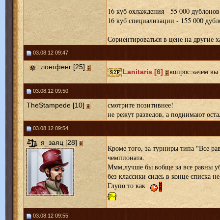
16 куб охлаждения - 55 000 дублонов
16 куб специализации - 155 000 дуб
Сориентироваться в цене на другие х
03.08.12 09:47
лонгфенг [25]
вопрос:зачем вы
Lanitaris [6]
03.08.12 09:50
смотрите позитивнее!
TheStampede [10]
не режут разведов, а поднимают оста
03.08.12 09:54
я_заяц [28]
Кроме того, за турниры типа "Все ра
чемпионата.
Ммм,лучше бы вобще за все равны уб
без классики сидеь в конце списка не 
Глупо то как
03.08.12 09:55