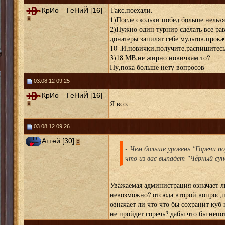
Такс,поехали.
КрИо__ГеНиЙ [16]
1)После скольки побед больше нельзя
2)Нужно один турнир сделать все равн
донатеры запилят себе мультов,прокач
10 .И,новички,получите,распишитес
3)18 МВ,не жирно новичкам то?
Ну,пока больше нету вопросов
03.08.12 09:25
КрИо__ГеНиЙ [16]
Я всо.
03.08.12 09:26
Аттей [30]
- Чем больше уровень "Горечи п
что из вас выпадет "Чёрный сун
Уважаемая администрация означает ли
невозможно? отсюда второй вопрос,п
означает ли что что бы сохранит куб
не пройдет горечь? дабы что бы непо