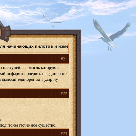
для начинающих пилотов и изменения в работе "Черных сунду
#21
 это наитупейшая мысль которую я
авай пофарми подерись на единороге
ы выносят единорог за 1 удар ну
#22
и
подчтонезаточенное существо.
#23