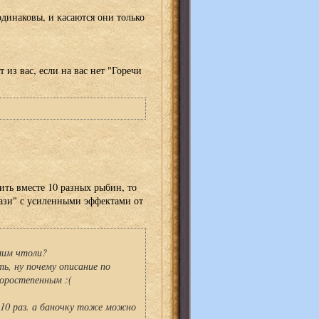
одинаковы, и касаются они только
 из вас, если на вас нет "Горечи
рить вместе 10 разных рыбин, то
ази" с усиленными эффектами от
мим чтоли?
ть, ну почему описание по
оростепенным :(
 10 раз. а баночку тоже можно