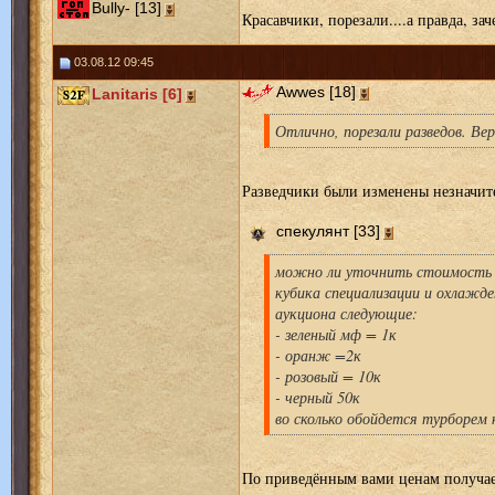
Bully- [13]
Красавчики, порезали....а правда, зач
03.08.12 09:45
Awwes [18]
Lanitaris [6]
Отлично, порезали разведов. Ве
Разведчики были изменены незначит
спекулянт [33]
можно ли уточнить стоимость 
кубика специализации и охлажде
аукциона следующие:
- зеленый мф = 1к
- оранж =2к
- розовый = 10к
- черный 50к
во сколько обойдется турборем 
По приведённым вами ценам получае