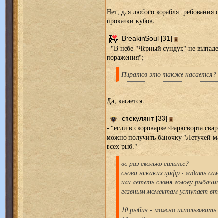
Нет, для любого корабля требования 
прокачки кубов.
BreakinSoul [31]
- "В небе "Чёрный сундук" не выпадет
поражения";
Пиратов это также касается?
Да, касается.
спекулянт [33]
- "если в скороварке Фарнсворта сва
можно получить баночку "Летучей м
всех рыб."
во раз сколько сильнее?
снова никаких цифр - гадать са
или лететь сломя голову рыбачи
главным моментам уступает вт
10 рыбин - можно использовать