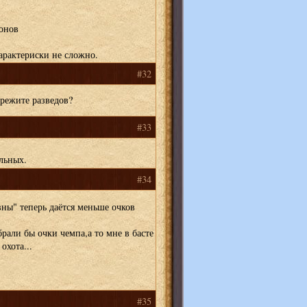
лонов
арактериски не сложно.
#32
 режите разведов?
#33
льных.
#34
вны" теперь даётся меньше очков
рали бы очки чемпа,а то мне в басте
охота...
#35