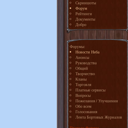
Скриншоты
Форум
Рейтинги
Документы
Добро
Форумы:
Новости Неба
Анонсы
Руководства
Общий
Творчество
Кланы
Торговля
Платные сервисы
Вопросы
Пожелания / Улучшения
Обо всем
Голосования
Лента Бортовых Журналов
Правила Форума