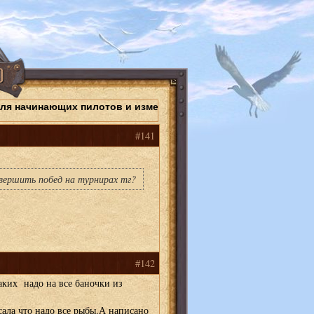
для начинающих пилотов и изменения в работе "Черных сунду
#141
овершить побед на турнирах тг?
#142
аких надо на все баночки из
исала что надо все рыбы.А написано