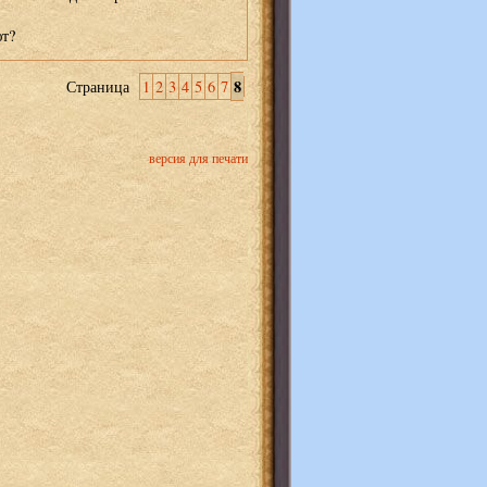
т?
8
Страница
1
2
3
4
5
6
7
версия для печати