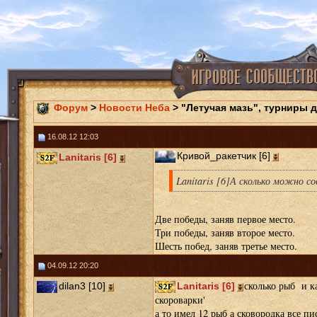
Форум
>
Новости Неба
> "Летучая мазь", турниры 
16.08.12 12:03
Кривой_ракетчик [6]
Lanitaris [6]
Lanitaris [6]А сколько можно с
Две победы, заняв первое место.
Три победы, заняв второе место.
Шесть побед, заняв третье место.
04.09.12 20:20
сколько рыб и к
dilan3 [10]
Lanitaris [6]
скороварки'
а то имел 12 рыб а сковородка все п