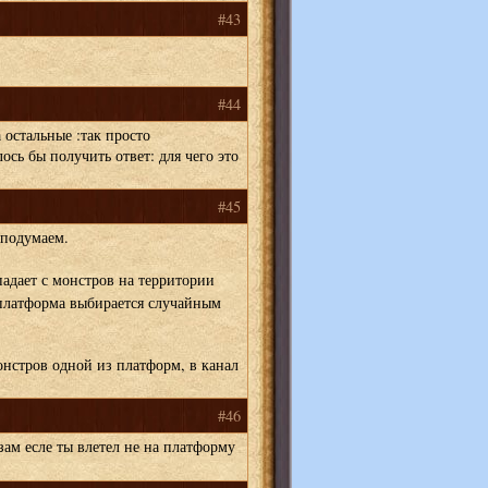
#43
#44
 остальные :так просто
ось бы получить ответ: для чего это
#45
 подумаем.
адает с монстров на территории
платформа выбирается случайным
онстров одной из платформ, в канал
#46
азам есле ты влетел не на платформу