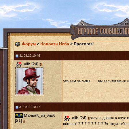
Форум
>
Новости Неба
> Протогаз!
31.08.12 10:46
alib [24]
это вам за меня вы валили меня ко
31.08.12 10:47
МаньяК_из_АдА
засунь джина в анус 
alib [24]
[21]
обновы!!!!!!!!!!!!!!!!!!!!!я тогда теб