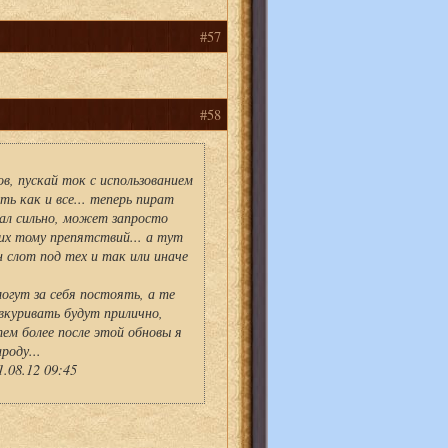
#57
#58
, пускай ток с использованием
ь как и все... теперь пират
цал сильно, может запросто
их тому препятствий... а тут
н слот под тех и так или иначе
.
огут за себя постоять, а те
вкуривать будут прилично,
ем более после этой обновы я
роду...
.08.12 09:45