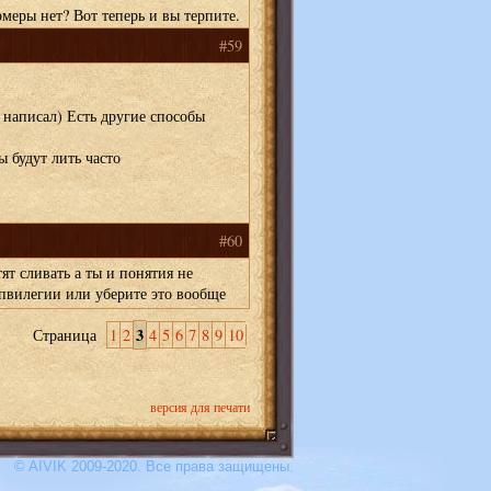
меры нет? Вот теперь и вы терпите.
#59
 написал) Есть другие способы
 будут лить часто
#60
тят сливать а ты и понятия не
пвилегии или уберите это вообще
3
Страница
1
2
4
5
6
7
8
9
10
версия для печати
© AIVIK 2009-2020. Все права защищены.