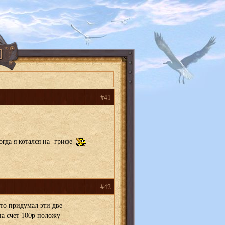
#41
гда я котался на грифе
#42
кто придумал эти две
е на счет 100р положу