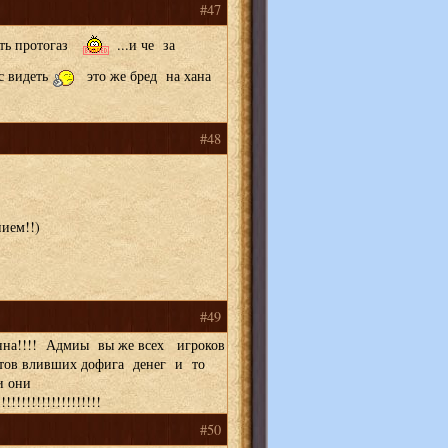
#47
ть протогаз
...и че за
с видеть
это же бред на хана
#48
ием!!)
#49
на!!!! Адмиы вы же всех игроков
ротов вливших дофига денег и то
и они
!!
!!!!!!!!!!!!!!!!!!!
#50