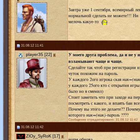
Завтра уже 1 сентября, всемирный ле
нормальной сделать не можете!!! Ни к
мелочь какуе-то
31.08.12 11:41
У моего друга проблема, да и не у 
player35 [22]
взламывают чаще и чаще.
Сделайте так чтоб при регистрации н
чуток похожим на пароль.
У каждого 2ого игрока ская
ник=(ник
у каждого 25ого кто с открытия игры
было но я сменил)
Стоит заметить что при заходе на пер
посмотреть с какого, и впаять бан все
Почему вы этого не делаете?? Почему 
которого
ник=(ник)-пароль
????
Сообщение отредактировано: 31.08.12 11:42
31.08.12 11:42
ZlOy_SyRoK [17]
норм обнова