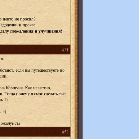
о некто не просил?
едоделки и прочее...
делу поэжелания и улучшения!
#51
то:
ботают, если вы путешествуете по
ции.
 на Коршуне. Как известно,
 Тогда почему я смог сделать так:
ь 1)
 3)
 пожалуйста
#52