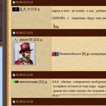
31.08.12 11:13
Д_Е_Н [13]
народ я чето не понял а как добива
ОБНОВА с пиратами..будут они на
31.08.12 11:21
player35 [22]
с возвращен
ЛезгиноХохол [8]
31.08.12 11:25
ААА обнова совершенно необдуман
мегалозавр [11]
потеряете останется токо пара зад
дажем им стане скучно без игроков 
уйдут!!!!!!!!!!!!!!!!!!!!!!!!!!!!!!!!!!!!!!
31.08.12 11:29