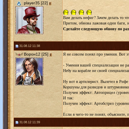
player35 [22]
Вам делать нефиг? Зачем делать то чт
Притом, обнова лажовая одни баги, н
Сделайте следующую обнову по раз
31.08.12 11:38
Я не совсем понял про умения. Вот э
Ворон12 [25]
- Умения вашей специализации не ра
Небу на корабле не своей специализа
Ну вот я артилерист. Вылетел в Рифе
Коршуны для разведов и штурмовиков.
Получен эффект: Автоприцел (уровен
И так:
Получен эффект: Артобстрел (уровень
Если я чего-то не понял, объясните,
31.08.12 11:39