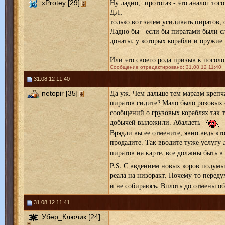
Ну ладно, протогаз - это аналог тог
xProtey [29]
ДЛ,
только вот зачем усиливать пиратов, 
Ладно бы - если бы пиратами были сл
донаты, у которых корабли и оружие 
Или это своего рода призыв к погол
Сообщение отредактировано: 31.08.12 11:40
31.08.12 11:40
Да уж. Чем дальше тем маразм крепча
netopir [35]
пиратов сидите? Мало было розовых с
сообщений о грузовых кораблях так т
добычей выложили. Абалдеть
Врядли вы ее отмените, явно ведь кто
продадите. Так вводите туже услугу 
пиратов на карте, все должны быть 
P.S. С ввдением новых коров подумы
реала на низоракт. Почему-то перед
и не собираюсь. Вплоть до отмены о
31.08.12 11:41
Убер_Ключик [24]