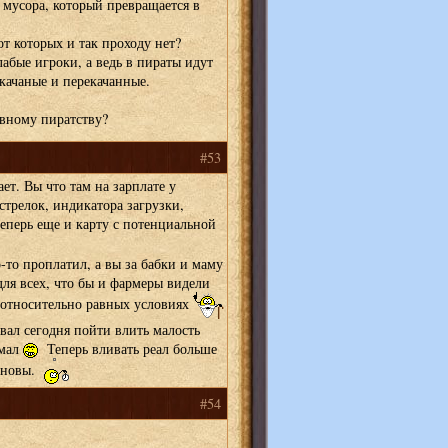
о мусора, который превращается в
от которых и так проходу нет?
абые игроки, а ведь в пираты идут
качаные и перекачанные.
овному пиратству?
#53
ет. Вы что там на зарплате у
трелок, индикатора загрузки,
еперь еще и карту с потенциальной
-то проплатил, а вы за бабки и маму
для всех, что бы и фармеры видели
в относительно равных условиях
вал сегодня пойти влить малость
умал
Теперь вливать реал больше
бновы.
#54