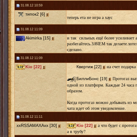
31.08.12 10:59
типок2 [6]
теперь ета не игра а хаус
31.08.12 11:09
и так сильных ещё более усиливает а
Akimirka [15]
разбегайтесь.ЗАЧЕМ так делаете.хотел
сделано.
31.08.12 11:09
на счет подарка
Kio [22]
Квертиж [22]
Протогаз вып
БиллиБонс [19]
одной из платформ. Каждые 24 часа 
образом.
Когда протогаз можно добывать из м
чата идет об этом уведомление.
31.08.12 11:11
а что будет с протог
xxRSSAMAXAxx [30]
Kio [22]
а в трубу?