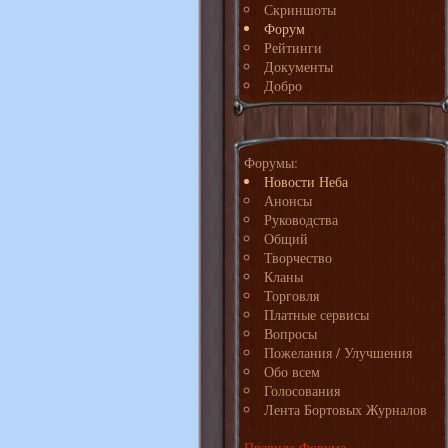
Скриншоты
Форум
Рейтинги
Документы
Добро
Форумы:
Новости Неба
Анонсы
Руководства
Общий
Творчество
Кланы
Торговля
Платные сервисы
Вопросы
Пожелания / Улучшения
Обо всем
Голосования
Лента Бортовых Журналов
Правила Форума