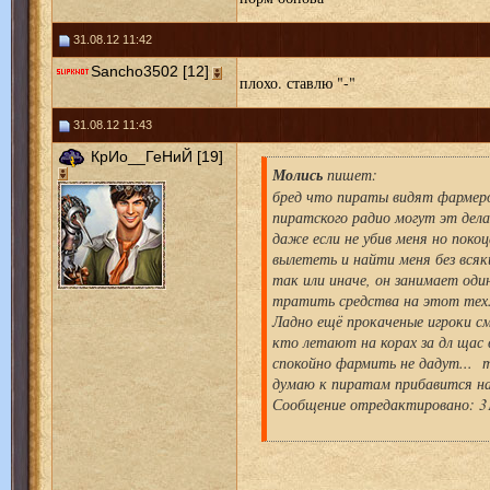
31.08.12 11:42
Sancho3502 [12]
плохо. ставлю "-"
31.08.12 11:43
КрИо__ГеНиЙ [19]
Молись
пишет:
бред что пираты видят фармеров
пиратского радио могут эт делат
даже если не убив меня но поко
вылететь и найти меня без всяк
так или иначе, он занимает оди
тратить средства на этот тех
Ладно ещё прокаченые игроки см
кто летают на корах за дл щас 
спокойно фармить не дадут... т
думаю к пиратам прибавится на
Сообщение отредактировано: 31