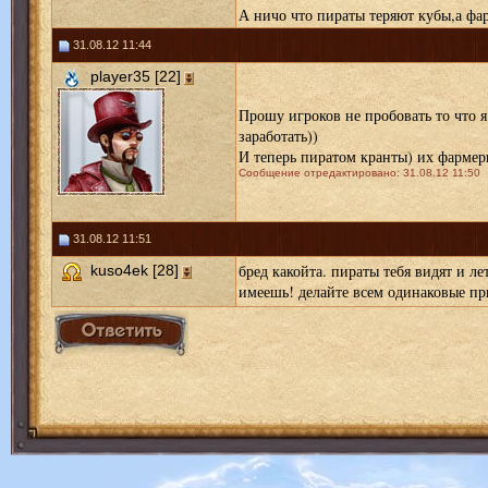
А ничо что пираты теряют кубы,а фар
31.08.12 11:44
player35 [22]
Прошу игроков не пробовать то что я
заработать))
И теперь пиратом кранты) их фармеры
Сообщение отредактировано: 31.08.12 11:50
31.08.12 11:51
бред какойта. пираты тебя видят и ле
kuso4ek [28]
имеешь! делайте всем одинаковые пр