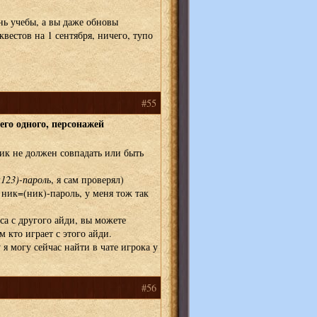
нь учебы, а вы даже обновы
вестов на 1 сентября, ничего, тупо
#55
него одного, персонажей
ик не должен совпадать или быть
123)-пароль
, я сам проверял)
 ник=(ник)-пароль, у меня тож так
са с другого айди, вы можете
м кто играет с этого айди.
я могу сейчас найти в чате игрока у
#56