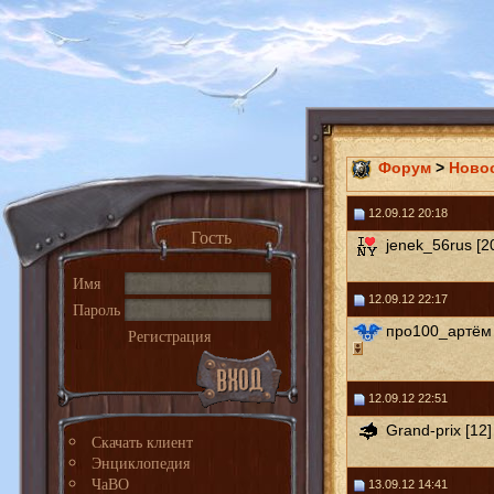
Форум
>
Ново
12.09.12 20:18
Гость
jenek_56rus [2
Имя
12.09.12 22:17
Пароль
про100_артём 
Регистрация
12.09.12 22:51
Grand-prix [12]
Скачать клиент
Энциклопедия
ЧаВО
13.09.12 14:41