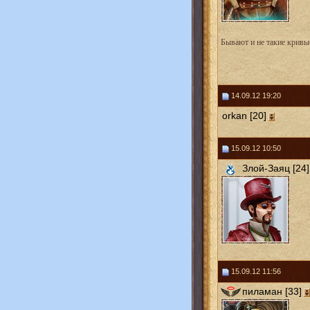
Бывают и не такие кривые
14.09.12 19:20
orkan [20]
15.09.12 10:50
Злой-Заяц [24]
15.09.12 11:56
пиламан [33]