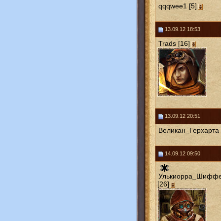
qqqwee1 [5]
13.09.12 18:53
Trads [16]
13.09.12 20:51
Великан_Герхарта 
14.09.12 09:50
Улькиорра_Шифф
[26]