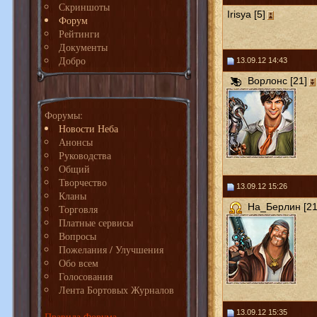
Скриншоты
Irisya [5]
Форум
Рейтинги
Документы
Добро
13.09.12 14:43
Ворлонс [21]
Форумы:
Новости Неба
Анонсы
Руководства
Общий
Творчество
13.09.12 15:26
Кланы
На_Берлин [21
Торговля
Платные сервисы
Вопросы
Пожелания / Улучшения
Обо всем
Голосования
Лента Бортовых Журналов
13.09.12 15:35
Правила Форума