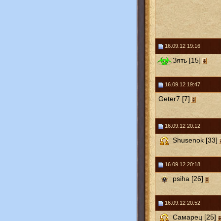
16.09.12 19:16
Зять [15]
16.09.12 19:47
Geter7 [7]
16.09.12 20:12
Shusenok [33]
16.09.12 20:18
psiha [26]
16.09.12 20:52
Самарец [25]