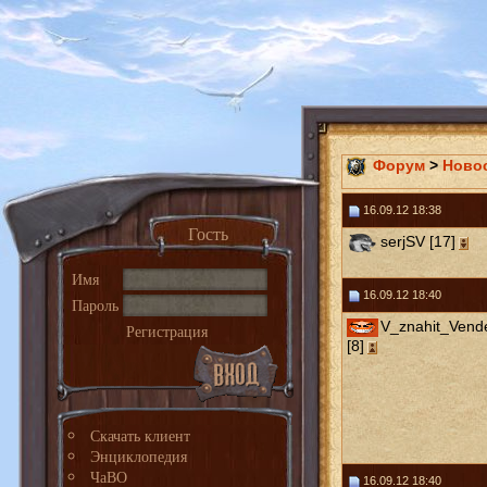
Форум
>
Ново
16.09.12 18:38
Гость
serjSV [17]
Имя
16.09.12 18:40
Пароль
V_znahit_Vend
Регистрация
[8]
Скачать клиент
Энциклопедия
ЧаВО
16.09.12 18:40