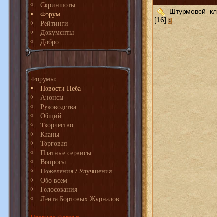
Скриншоты
Штурмовой_кл
Форум
[16]
Рейтинги
Документы
Добро
Форумы:
Новости Неба
Анонсы
Руководства
Общий
Творчество
Кланы
Торговля
Платные сервисы
Вопросы
Пожелания / Улучшения
Обо всем
Голосования
Лента Бортовых Журналов
Правила Форума