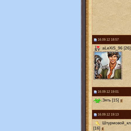
16.09.12 18:57
aLeXiS_96 [26]
16.09.12 19:01
Зять [15]
16.09.12 19:13
Штурмовой_кл
[16]