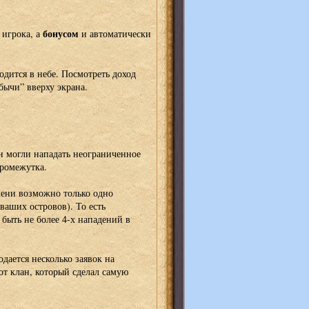
бонусом
 игрока, а
и автоматически
одится в небе. Посмотреть доход
бычи” вверху экрана.
ан могли нападать неограниченное
промежутка.
ени возможно только одно
ваших островов). То есть
 быть не более 4-х нападений в
дается несколько заявок на
от клан, который сделал самую