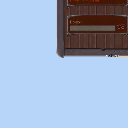
Поиск: