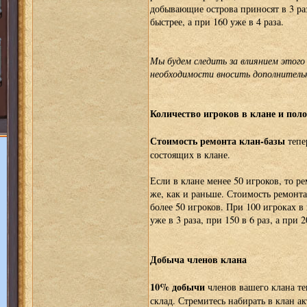
добывающие острова приносят в 3 раз
быстрее, а при 160 уже в 4 раза.
Мы будем следить за влиянием этого 
необходимости вносить дополнительн
Количество игроков в клане и пол
Стоимость ремонта клан-базы
тепер
состоящих в клане.
Если в клане менее 50 игроков, то р
же, как и раньше. Стоимость ремонта
более 50 игроков. При 100 игроках в 
уже в 3 раза, при 150 в 6 раз, а при 2
Добыча членов клана
10% добычи
членов вашего клана те
склад. Стремитесь набирать в клан а