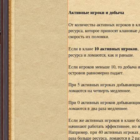
Активные игроки и добыча
От количества активных игроков в кл
ресурса, которое приносят клановые 
скорость их поломки.
10 активных игроков
Если в клане
,
ресурса и ломаются, как и раньше.
Если игроков меньше 10, то добыча 
островов равномерно падает.
При 5 активных игроках добывающие 
ломаются на четверть медленнее.
При 0 активных игроков добывающие 
ломаются в два раза медленнее.
Если же активных игроков в клане б
начинают работать эффективнее, но и
Например, при 40 активных игроках 
раза больше ресурса, ломаются в 2 ра