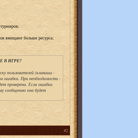
 турниров;
ов вмещают больше ресурса;
 В ИГРЕ?
ку пользователей (клавиша -
ем ошибки. При необходимости -
ет проверена. Если ошибка
му сообщению она будет
#2