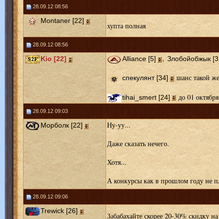
28.09.12 08:56
Montaner [22]
хупта полная
28.09.12 08:56
,
Kio [22]
Alliance [5]
Злобойобжык [3
шанс такой же
спекулянт [34]
до 01 октября
tihai_smert [24]
28.09.12 09:03
Ну-уу...
Морболк [22]
Даже сказать нечего.
Хотя...
А конкурсы как в прошлом году не
28.09.12 09:06
Trewick [26]
Забабахайте скорее 20-30% скидку на 