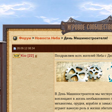
Форум
>
Новости Неба
> День Машиностроителя!
28.09.12 08:34
Поздравляем всех жителей Неба с Д
Kio [22]
В День Машиностроителя мы чествуе
воплощают в жизнь необыкновенно х
механизмы, орудия, корабли и замы
играют важную роль в жизни обитате