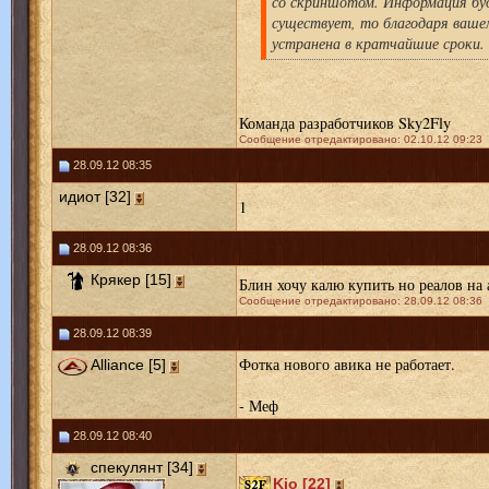
со скриншотом. Информация буд
существует, то благодаря ваше
устранена в кратчайшие сроки.
Команда разработчиков Sky2Fly
Сообщение отредактировано: 02.10.12 09:23
28.09.12 08:35
идиот [32]
1
28.09.12 08:36
Крякер [15]
Блин хочу калю купить но реалов на 
Сообщение отредактировано: 28.09.12 08:36
28.09.12 08:39
Фотка нового авика не работает.
Alliance [5]
- Меф
28.09.12 08:40
спекулянт [34]
Kio [22]