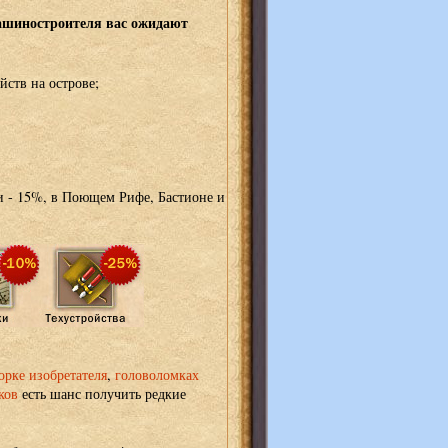
ашиностроителя вас ожидают
йств на острове;
и - 15%, в Поющем Рифе, Бастионе и
орке изобретателя
,
головоломках
ков
есть шанс получить редкие