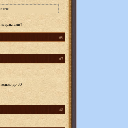
тежи!
низарактами?
#6
#7
только до 30
#8