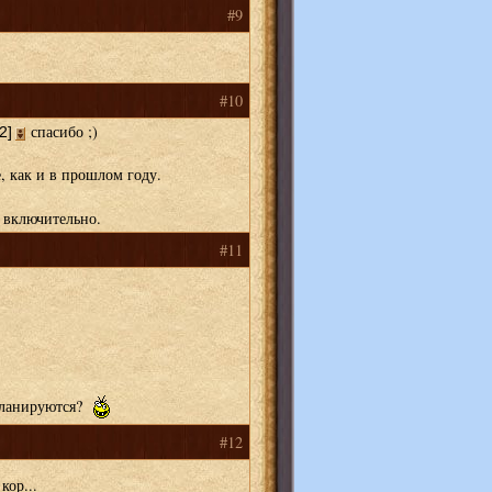
#9
#10
спасибо ;)
2]
, как и в прошлом году.
 включительно.
#11
 планируются?
#12
кор...