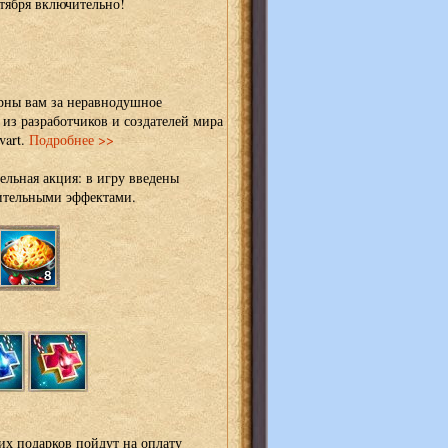
тября включительно!
рны вам за неравнодушное
из разработчиков и создателей мира
vart.
Подробнее >>
ельная акция: в игру введены
ительными эффектами.
их подарков пойдут на оплату