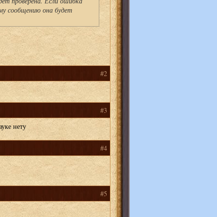
ет проверена. Если ошибка
му сообщению она будет
#2
#3
ауке нету
#4
#5