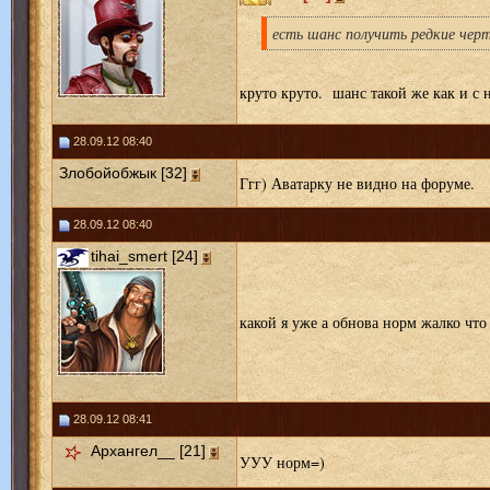
есть шанс получить редкие чер
круто круто. шанс такой же как и с 
28.09.12 08:40
Злобойобжык [32]
Ггг) Аватарку не видно на форуме.
28.09.12 08:40
tihai_smert [24]
какой я уже а обнова норм жалко что 
28.09.12 08:41
Архангел__ [21]
УУУ норм=)