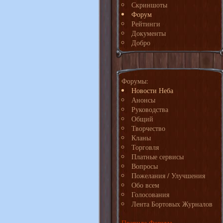
Скриншоты
Форум
Рейтинги
Документы
Добро
Форумы:
Новости Неба
Анонсы
Руководства
Общий
Творчество
Кланы
Торговля
Платные сервисы
Вопросы
Пожелания / Улучшения
Обо всем
Голосования
Лента Бортовых Журналов
Правила Форума