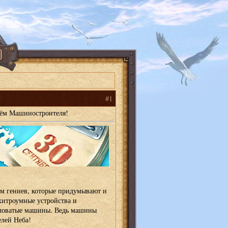
#1
нём Машиностроителя!
м гениев, которые придумывают и
итроумные устройства и
словатые машины. Ведь машины
лей Неба!