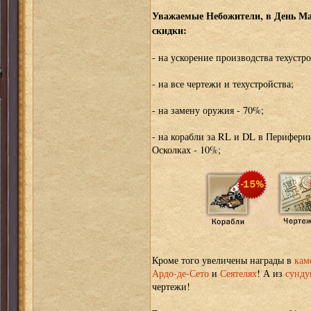
Уважаемые Небожители, в День М
скидки:
- на ускорение производства техустро
- на все чертежи и техустройства;
- на замену оружия - 70%;
- на корабли за RL и DL в Перифери
Осколках - 10%;
Кроме того увеличены награды в
кам
Ардо-де-Сето
и
Сеятелях
! А из
сунду
чертежи!