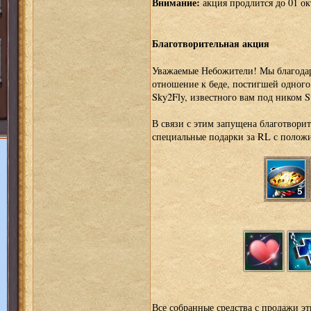
Внимание:
акция продлится до 01 ок
Благотворительная акция
Уважаемые Небожители! Мы благода
отношение к беде, постигшей одного 
Sky2Fly, известного вам под ником S
В связи с этим запущена благотворит
специальные подарки за RL с полож
Все собранные средства с продажи эт