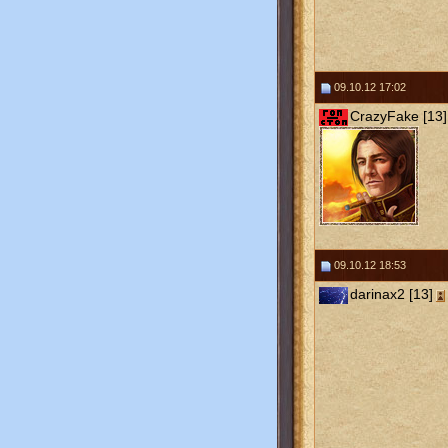
09.10.12 17:02
CrazyFake [13]
09.10.12 18:53
darinax2 [13]