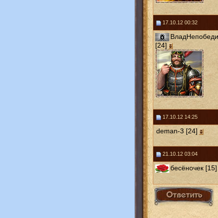
17.10.12 00:32
ВладНепобед
[24]
17.10.12 14:25
deman-3 [24]
21.10.12 03:04
бесёночек [15]