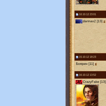
10.10.12 23:01
darinax2 [13]
15.10.12 18:23
Боярин [11]
16.10.12 13:52
CrazyFake [13]