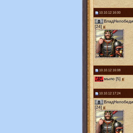
10.10.12 16:00
ВладНепобед
[24]
10.10.12 16:08
мыло [5]
10.10.12 17:24
ВладНепобед
[24]