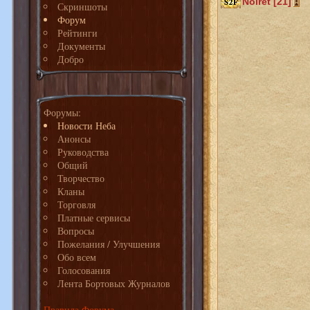
Noiret [21]
Скриншоты
Форум
Рейтинги
Документы
Добро
Форумы:
Новости Неба
Анонсы
Руководства
Общий
Творчество
Кланы
Торговля
Платные сервисы
Вопросы
Пожелания / Улучшения
Обо всем
Голосования
Лента Бортовых Журналов
Правила Форума