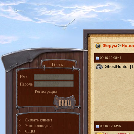
Форум
>
Ново
09.10.12 08:41
Гость
GhostHunter [1
Имя
Пароль
Регистрация
Скачать клиент
Энциклопедия
09.10.12 13:07
ЧаВО