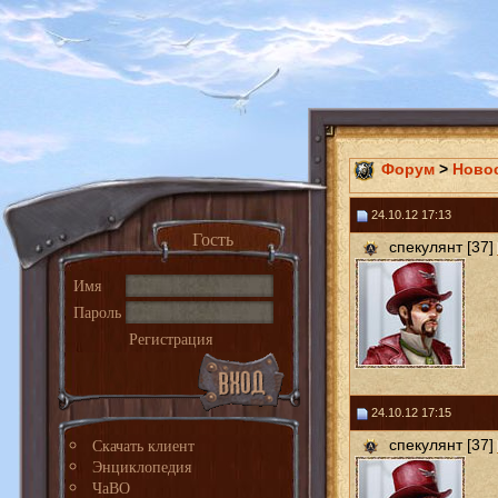
Форум
>
Ново
24.10.12 17:13
Гость
спекулянт [37]
Имя
Пароль
Регистрация
24.10.12 17:15
Скачать клиент
спекулянт [37]
Энциклопедия
ЧаВО