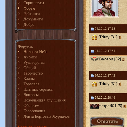
Скриншоты
Форум
Рейтинги
Документы
Добро
24.10.12 17:18
Tduty [31]
Форумы:
Новости Неба
24.10.12 17:34
Анонсы
Валери [32]
Руководства
Общий
Творчество
24.10.12 17:42
Кланы
Торговля
Tduty [31]
Платные сервисы
Вопросы
24.10.12 20:49
Пожелания / Улучшения
Обо всем
ястреб01 [5]
Голосования
Лента Бортовых Журналов
Правила Форума