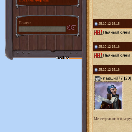
Поиск:
25.10.12 15:15
ПьяныйГолем [
25.10.12 15:16
ПьяныйГолем [
25.10.12 15:16
падший77 [29]
Менестрель огня и разру