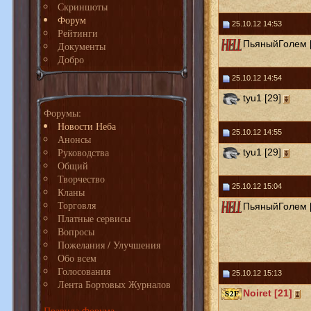
Скриншоты
Форум
25.10.12 14:53
Рейтинги
ПьяныйГолем [
Документы
Добро
25.10.12 14:54
tyu1 [29]
Форумы:
Новости Неба
25.10.12 14:55
Анонсы
Руководства
tyu1 [29]
Общий
Творчество
25.10.12 15:04
Кланы
Торговля
ПьяныйГолем [
Платные сервисы
Вопросы
Пожелания / Улучшения
Обо всем
Голосования
25.10.12 15:13
Лента Бортовых Журналов
Noiret [21]
Правила Форума