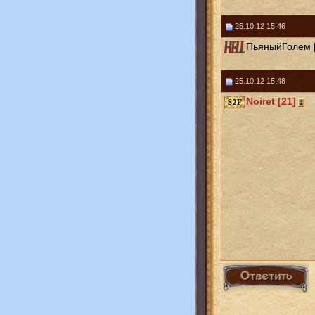
25.10.12 15:46
ПьяныйГолем [
25.10.12 15:48
Noiret [21]