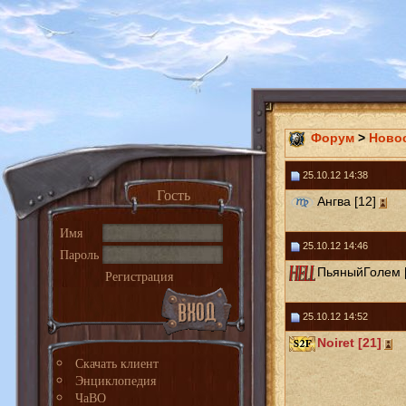
Форум
>
Ново
25.10.12 14:38
Гость
Ангва [12]
Имя
25.10.12 14:46
Пароль
ПьяныйГолем [
Регистрация
25.10.12 14:52
Noiret [21]
Скачать клиент
Энциклопедия
ЧаВО