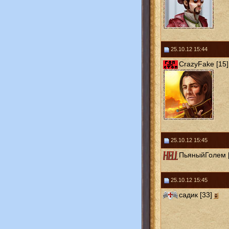
25.10.12 15:44
CrazyFake [15]
25.10.12 15:45
ПьяныйГолем [
25.10.12 15:45
садик [33]