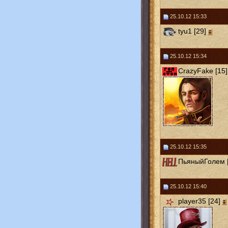
25.10.12 15:33
tyu1 [29]
25.10.12 15:34
CrazyFake [15]
25.10.12 15:35
ПьяныйГолем [
25.10.12 15:40
player35 [24]