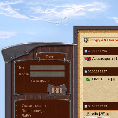
Форум
>
Ново
30.10.12 12:15
Гость
Аристократт [1
Имя
30.10.12 12:17
Пароль
DIZ315 [37]
Регистрация
Скачать клиент
30.10.12 12:19
Энциклопедия
alib [25]
ЧаВО