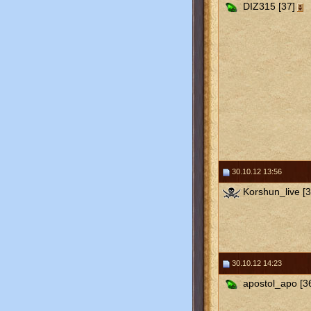
DIZ315 [37]
30.10.12 13:56
Korshun_live [3
30.10.12 14:23
apostol_apo [3