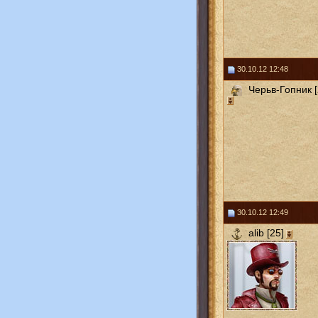
30.10.12 12:48
Черьв-Гопник [
30.10.12 12:49
alib [25]