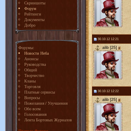
Скриншоты
Форум
Рейтинги
Документы
Добро
30.10.12 12:21
Форумы:
alib [25]
Новости Неба
Анонсы
Руководства
Общий
Творчество
Кланы
Торговля
Платные сервисы
30.10.12 12:22
Вопросы
alib [25]
Пожелания / Улучшения
Обо всем
Голосования
Лента Бортовых Журналов
Правила Форума