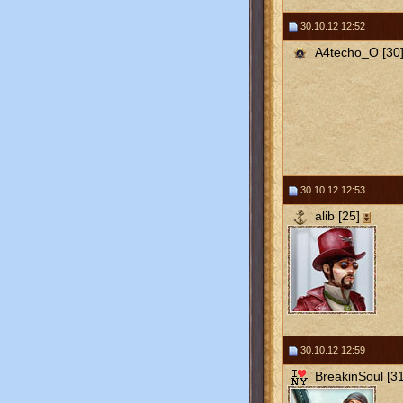
30.10.12 12:52
A4techo_O [30
30.10.12 12:53
alib [25]
30.10.12 12:59
BreakinSoul [31