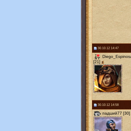
30.10.12 14:47
Diego_Espinos
[21]
30.10.12 14:58
падший77 [30]