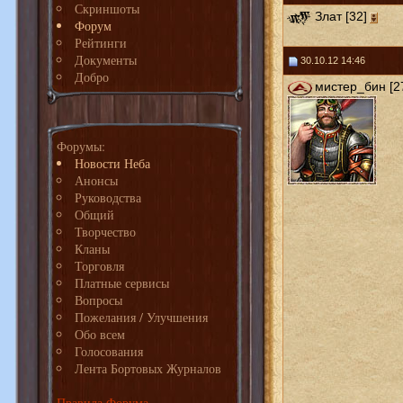
Скриншоты
Злат [32]
Форум
Рейтинги
Документы
30.10.12 14:46
Добро
мистер_бин [2
Форумы:
Новости Неба
Анонсы
Руководства
Общий
Творчество
Кланы
Торговля
Платные сервисы
Вопросы
Пожелания / Улучшения
Обо всем
Голосования
Лента Бортовых Журналов
Правила Форума