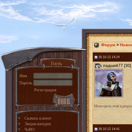
Форум
>
Ново
30.10.12 14:24
Гость
падший77 [30]
Имя
Пароль
Регистрация
Менестрель огня и разру
Скачать клиент
Энциклопедия
ЧаВО
30.10.12 14:41