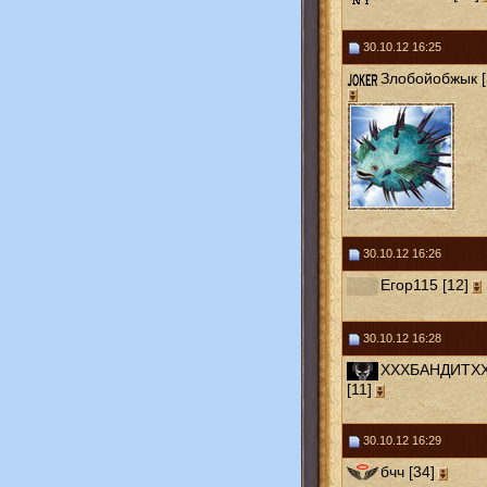
30.10.12 16:25
Злобойобжык [
30.10.12 16:26
Егор115 [12]
30.10.12 16:28
ХХХБАНДИТХ
[11]
30.10.12 16:29
бчч [34]