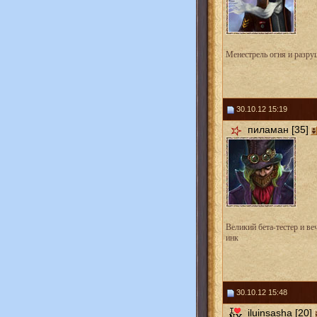
Менестрель огня и разру
30.10.12 15:19
пиламан [35]
Великий бета-тестер и в
инк
30.10.12 15:48
iluinsasha [20]