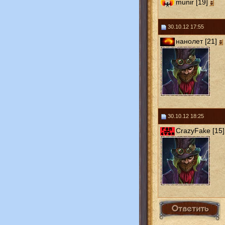
munir [19]
30.10.12 17:55
нанолет [21]
30.10.12 18:25
CrazyFake [15]