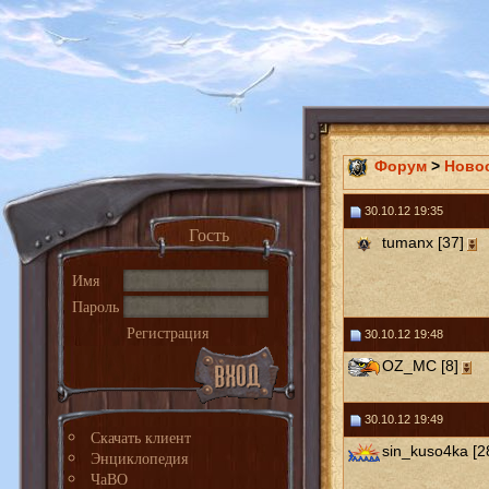
Форум
>
Ново
30.10.12 19:35
Гость
tumanx [37]
Имя
Пароль
Регистрация
30.10.12 19:48
OZ_MC [8]
30.10.12 19:49
Скачать клиент
sin_kuso4ka [2
Энциклопедия
ЧаВО