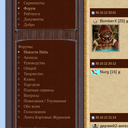
Скриншоты
Форум
Рейтинги
30.10.12 20:01
Документы
BomberX [25]
Добро
Форумы:
Новости Неба
Анонсы
Руководства
30.10.12 20:12
Общий
Nurg [16]
Творчество
Кланы
Торговля
Платные сервисы
Вопросы
Пожелания / Улучшения
Обо всем
Голосования
Лента Бортовых Журналов
30.10.12 21:14
дерзкий2-анге
Правила Форума