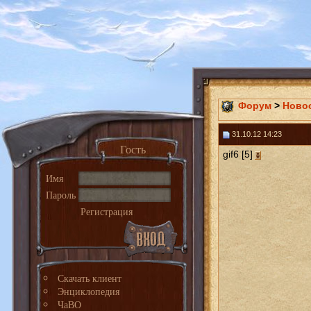
Форум
>
Ново
31.10.12 14:23
Гость
gif6 [5]
Имя
Пароль
Регистрация
Скачать клиент
Энциклопедия
ЧаВО