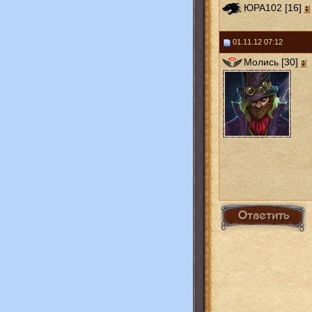
ЮРА102 [16]
01.11.12 07:12
Молись [30]