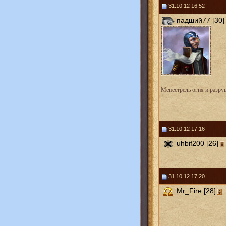
31.10.12 16:52
падший77 [30]
Менестрель огня и разру
31.10.12 17:16
uhbif200 [26]
31.10.12 17:20
Mr_Fire [28]