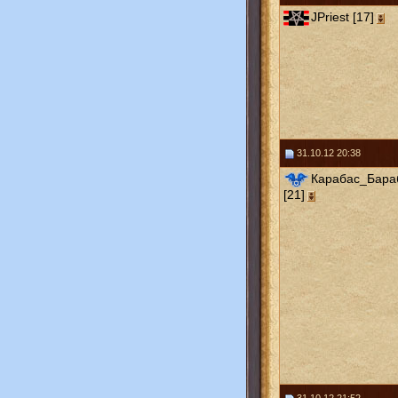
JPriest [17]
31.10.12 20:38
Карабас_Бара
[21]