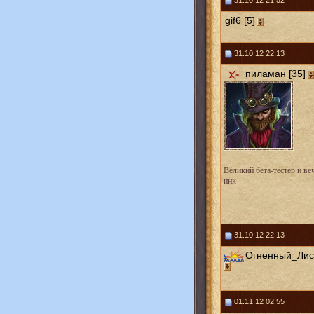
31.10.12 21:52
gif6 [5]
31.10.12 22:13
пиламан [35]
Великий бета-тестер и в
инк
31.10.12 22:13
Огненный_Лис 
01.11.12 02:55