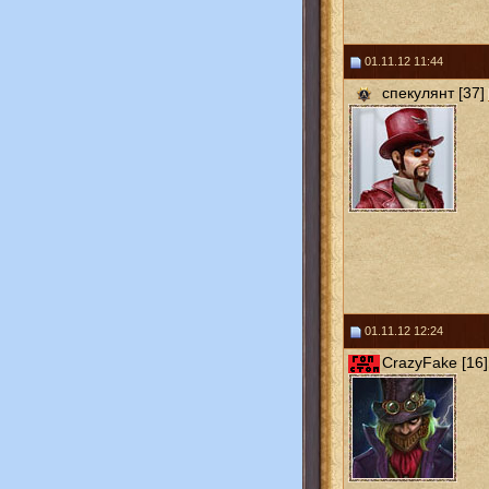
01.11.12 11:44
спекулянт [37]
01.11.12 12:24
CrazyFake [16]