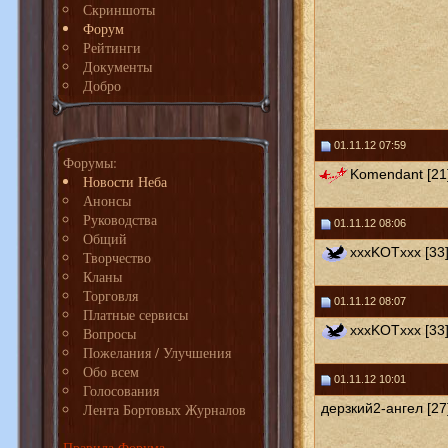
Скриншоты
Форум
Рейтинги
Документы
Добро
01.11.12 07:59
Форумы:
Komendant [21
Новости Неба
Анонсы
Руководства
01.11.12 08:06
Общий
xxxKOTxxx [33
Творчество
Кланы
Торговля
01.11.12 08:07
Платные сервисы
xxxKOTxxx [33
Вопросы
Пожелания / Улучшения
Обо всем
01.11.12 10:01
Голосования
Лента Бортовых Журналов
дерзкий2-ангел [27
Правила Форума