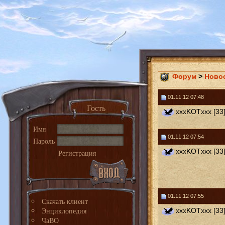
Форум
>
Ново
01.11.12 07:48
Гость
xxxKOTxxx [33
Имя
01.11.12 07:54
Пароль
xxxKOTxxx [33
Регистрация
01.11.12 07:55
Скачать клиент
Энциклопедия
xxxKOTxxx [33
ЧаВО