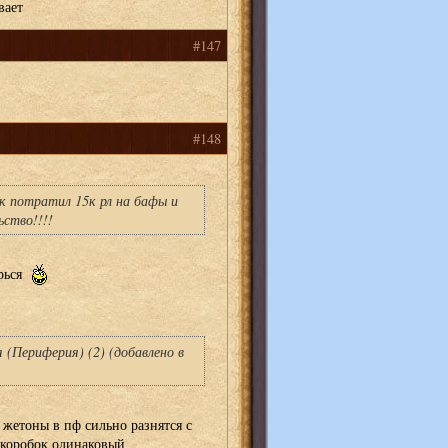
вает
#147
#148
к потратил 15к рл на бафы и
ьство!!!!
арься
(Периферия) (2) (добавлено в
 жетоны в пф сильно разнятся с
 коробок одинаковый