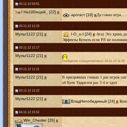
03.11.12 03:51
На100ящий_ [22]
Да говно игра ....
арогаст [18]
03.11.12 11:15
Ага) Это хрень до
Мульт1122 [21]
I-O_o-I [24]
Эффекты Купить если РЛ не положи
03.11.12 11:17
Мульт1122 [21]
Сообщение отредактировано: 03.11.12 11:19
03.11.12 11:21
В призрачных гонках 1 раз игрок сыг
Мульт1122 [21]
об Буек Ударился раз 3-4 и здох
03.11.12 11:22
Мульт1122 [21]
Коне
ВладНепобедимый [24]
04.11.12 15:52
Win_Chester [26]