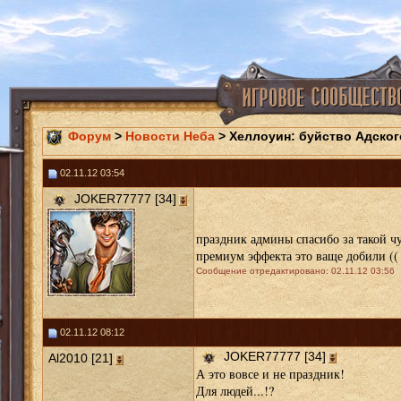
Форум
>
Новости Неба
> Хеллоуин: буйство Адског
02.11.12 03:54
JOKER77777 [34]
праздник админы спасибо за такой ч
премиум эффекта это ваще добили (
Сообщение отредактировано: 02.11.12 03:56
02.11.12 08:12
JOKER77777 [34]
Al2010 [21]
А это вовсе и не праздник!
Для людей...!?