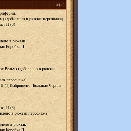
#143
ериферии.
) (добавлено в рюкзак персонажа)
т II (3)
лено в рюкзак
ая Коробка II
т Ведьм) (добавлено в рюкзак
зак персонажа)
II (1)Выброшено: Большая Чёрная
)
т II (3)
влено в рюкзак персонажа)
влено в рюкзак
ая Коробка II