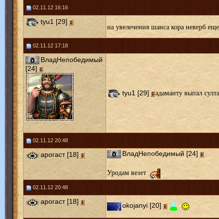
02.11.12 16:16
tyu1 [29]
на увелечения шанса кора неверб еще
02.11.12 17:18
ВладНепобедимый
[24]
адаманту выпал султ
tyu1 [29]
02.11.12 20:48
ВладНепобедимый [24]
арогаст [18]
Уродам везет
02.11.12 20:48
арогаст [18]
okojanyi [20]