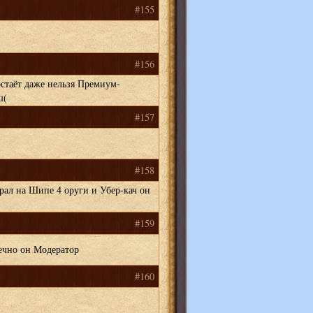
#155
#156
стаёт даже нельзя Премиум-
ш(
#157
#158
рал на Шипе 4 оруги и Убер-кач он
#159
чно он Модератор
#160