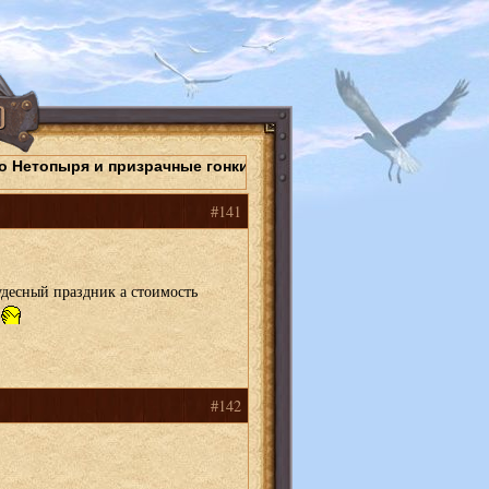
о Нетопыря и призрачные гонки
#141
удесный праздник а стоимость
(
#142