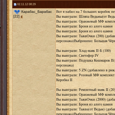
02.11.12 08:29
Вот я набил на 7 больших коробок п
Карабас_Барабас
Вы выиграли: Шляпа Ведьмы(от Ведьм
[22]
Вы выиграли: Оранжевый МФ комплек
Вы выиграли: Броня из алого камня
Вы выиграли: Броня из алого камня
Вы выиграли: ТыквОчки (200) (добав
персонажа)Выброшено: Большая Чёрн
Вы выиграли: Хлад-маяк II-Б (100)
Вы выиграли: Светофор IV
Вы выиграли: Подушка Кошмаров II(о
персонажа)
Вы выиграли: 5 ZN (добавлено в рюк
Вы выиграли: Розовый МФ комплект 
Коробка II
Вы выиграли: Ремонтный маяк II (20
Вы выиграли: Оранжевый МФ комплек
Вы выиграли: ТыквОчки (2000) (доба
Вы выиграли: Броня из алого камня
Вы выиграли: Тыква(от Ведьм) (доба
персонажа)Выброшено: Большая Чёрн