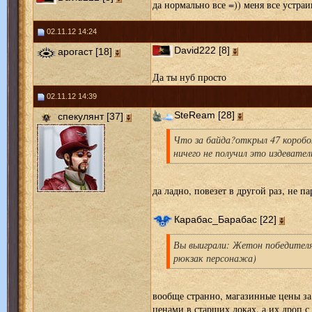
да нормально все =)) меня все устраи
02.11.12 14:24
David222 [8]
арогаст [18]
Да ты нуб просто
02.11.12 14:39
SteReam [28]
спекулянт [37]
Что за байда?открыл 47 коробо
ничего не получил это издевател
да ладно, повезет в другой раз, не п
Карабас_Барабас [22]
Вы выиграли: Жетон победителя 
рюкзак персонажа)
вообще странно, магазинные цены за
ценами в старших локах. а их дроп с