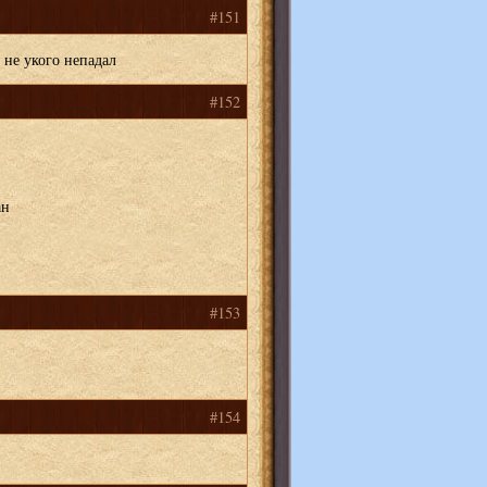
#151
 не укого непадал
#152
ан
#153
#154