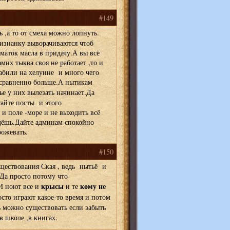
#149
 ,а то от смеха можно лопнуть.
изнанку выворачиваются чтоб
шматок масла в придачу.А вы всё
мих тыква своя не работает ,то и
абили на хелуине и много чего
есравненно больше.А нытикам
тье у них вылезать начинает.Да
тайте посты и этого
 и поле -море и не выходить всё
адёшь.Дайте админам спокойно
ожевать.
#150
уществования Ская , ведь нытьё и
.Да просто потому что
крысы
кому не
И ноют все и
и те
сто играют какое-то время и потом
ь можно существовать если забыть
в школе ,в книгах.