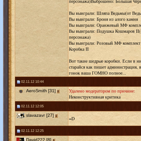
персонажа)Выброшено: Большая Чёрн
Вы выиграли: Шляпа Ведьмы(от Ведьм
Вы выиграли: Броня из алого камня
Вы выиграли: Оранжевый МФ комплек
Вы выиграли: Подушка Кошмаров II(о
персонажа)
Вы выиграли: Розовый МФ комплект 
Коробка II
Вот такие шедрые коробки. Если в ни
старайся как пишет администрация, в
гонок ваша ГОМНО полное...
02.11.12 10:44
Удалено модератором по причине:
AeroSmith [31]
Неконструктивная критика
02.11.12 12:05
slavazavr [27]
=D
02.11.12 12:25
David222 [8]