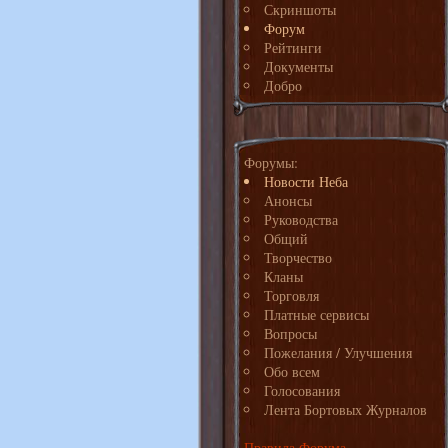
Скриншоты
Форум
Рейтинги
Документы
Добро
Форумы:
Новости Неба
Анонсы
Руководства
Общий
Творчество
Кланы
Торговля
Платные сервисы
Вопросы
Пожелания / Улучшения
Обо всем
Голосования
Лента Бортовых Журналов
Правила Форума