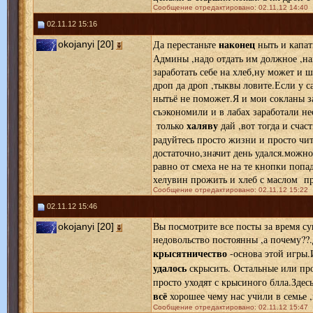
Сообщение отредактировано: 02.11.12 14:40
02.11.12 15:16
наконец
Да перестаньте
ныть и капать
okojanyi [20]
Админы ,надо отдать им должное ,на
заработать себе на хлеб,ну может и 
дроп да дроп ,тыквы ловите.Если у са
нытьё не поможет.Я и мои сокланы з
съэкономили и в лабах заработали н
халяву
только
дай ,вот тогда и счас
радуйтесь просто жизни и просто чи
достаточно,значит день удался.можно
равно от смеха не на те кнопки поп
хелувин прожить и хлеб с маслом пр
Сообщение отредактировано: 02.11.12 15:22
02.11.12 15:46
Вы посмотрите все посты за время с
okojanyi [20]
недовольство постоянны ,а почему??
крысятничество
-основа этой игры.
удалось
скрысить. Остальные или про
просто уходят с крысиного блла.Здес
всё
хорошее чему нас учили в семье ,
Сообщение отредактировано: 02.11.12 15:47