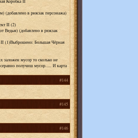
ая Коробка II
) (добавлено в рюкзак персонажа)
т II (2)
т Ведьм) (добавлено в рюкзак
II (1)Выброшено: Большая Чёрная
х заложен мусор то сколько не
серавно получиш мусор..... И карта
#144
#145
#146