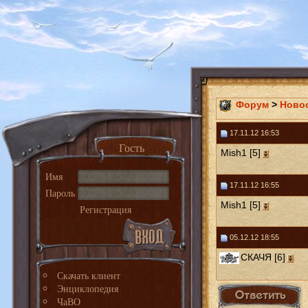
Форум
>
Ново
17.11.12 16:53
Гость
Mish1 [5]
Имя
17.11.12 16:55
Пароль
Mish1 [5]
Регистрация
05.12.12 18:55
СКАЧЯ [6]
Скачать клиент
Энциклопедия
ЧаВО