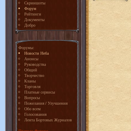
Скриншоты
Форум
Рейтинги
Документы
Добро
Форумы:
Новости Неба
Анонсы
Руководства
Общий
Творчество
Кланы
Торговля
Платные сервисы
Вопросы
Пожелания / Улучшения
Обо всем
Голосования
Лента Бортовых Журналов
Правила Форума