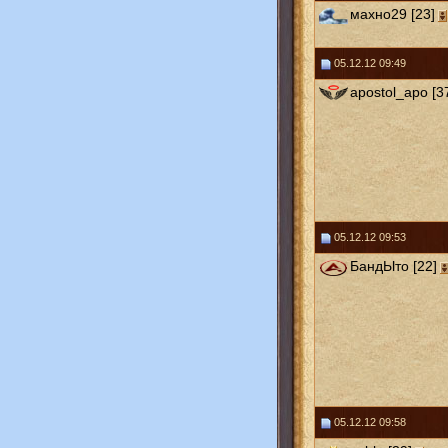
махно29 [23]
05.12.12 09:49
apostol_apo [3
05.12.12 09:53
БандЫто [22]
05.12.12 09:58